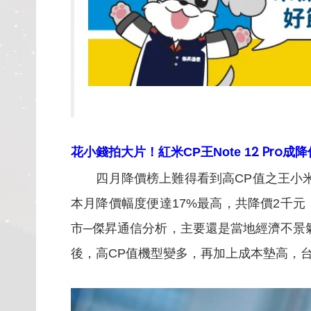
2 Pro成
花小錢拍大片！紅米CP王Note 1
四月降價榜上難得看到高CP值之王小米
本月降價幅度便達17%最高，共降價2千
市─傑昇通信分析，主要還是當地經濟不景
後，高CP值機型變多，再加上成本墊高，