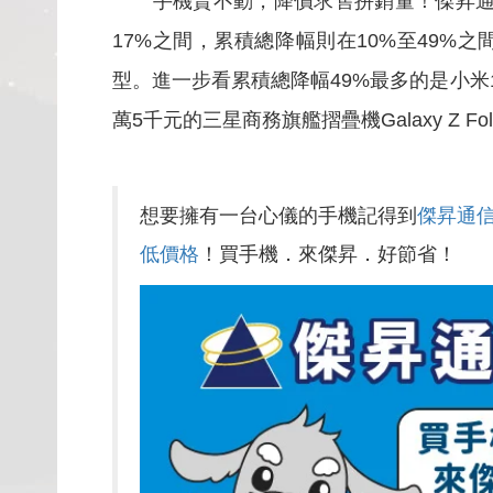
手機賣不動，降價求售拼銷量！傑昇通信統
17%之間，累積總降幅則在10%至49%
型。進一步看累積總降幅49%最多的是小米
萬5千元的三星商務旗艦摺疊機Galaxy Z Fol
想要擁有一台心儀的手機記得到
傑昇通
低價格
！買手機．來傑昇．好節省！