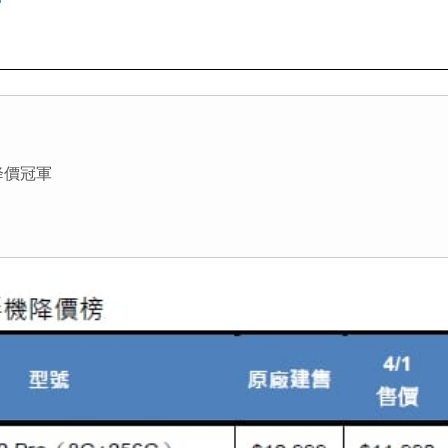
成降價冠軍