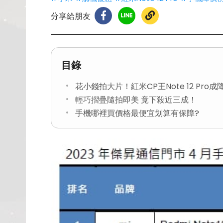
分享給朋友
目錄
花小錢拍大片！紅米CP王Note 12 Pro
輕巧摺疊隨拍即美 竟下殺近三成！
手機哪裡買價格最便宜划算有保障?