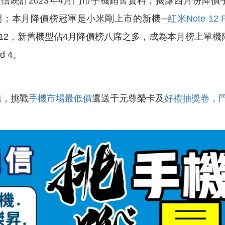
計2023年4月門市手機銷售資料，揭露四月份降價
之間；本月降價榜冠軍是小米剛上市的新機─
紅米Note 12 P
12，新舊機型佔4月降價榜八席之多，成為本月榜上單
d 4。
信
，挑戰
手機市場最低價
還送千元尊榮卡及
好禮抽獎卷
，