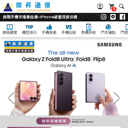
0
挑戰手機市場最低價~iPhone破盤現貨供應
價格總覽
機型排行
手機推薦
手機比較
舊機回收
門市據點
門號