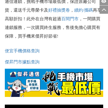
通信連鎖，挑戰手機市場最低價，保證原廠公司
貨，還送千元尊榮卡及
好禮抽獎卷
，
續約/攜碼
再享
高額折扣！此外在台灣有超過
百間門市
，一間購買
連鎖服務，一次購買終生服務，售後免擔心購買有
保障，買手機來傑昇好節省!
便宜手機價格查詢
傑昇門市據點查詢