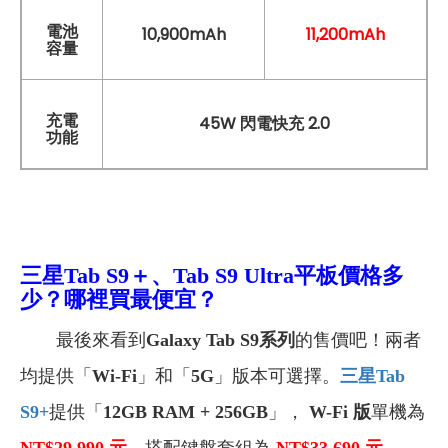
電池
10,900mAh
11,200mAh
容量
充電
45W 閃電快充 2.0
功能
三星Tab S9＋、Tab S9 Ultra
平板價格多
少？哪裡買最便宜？
最後來看到
Galaxy Tab S9系列
的售價吧！兩者
均提供「
Wi-Fi
」和「
5G
」版本可選擇。
三星Tab
S9+
提供「
12GB RAM + 256GB
」，
W-Fi 版
單機為
NT$29,990
元
，搭配鍵盤套組為
NT$33,690
元
，