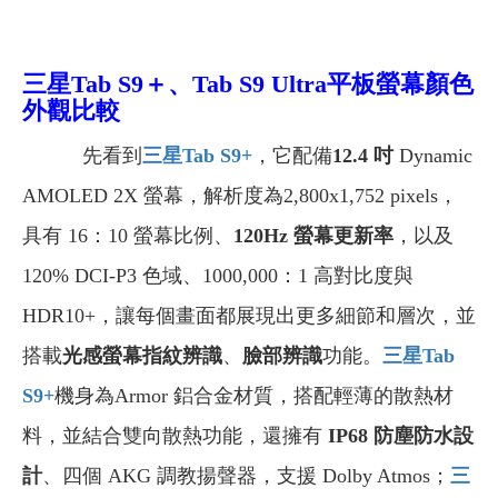
三星Tab S9＋、Tab S9 Ultra平板螢幕顏色
外觀比較
先看到
三星Tab S9+
，它配備
12.4 吋
Dynamic
AMOLED 2X 螢幕，解析度為2,800x1,752 pixels，
具有 16：10 螢幕比例、
120Hz 螢幕更新率
，以及
120% DCI-P3 色域、1000,000：1 高對比度與
HDR10+，讓每個畫面都展現出更多細節和層次，並
搭載
光感螢幕指紋辨識
、
臉部辨識
功能。
三星Tab
S9+
機身為Armor 鋁合金材質，搭配輕薄的散熱材
料，並結合雙向散熱功能，還擁有
IP68 防塵防水設
計
、四個 AKG 調教揚聲器，支援 Dolby Atmos；
三