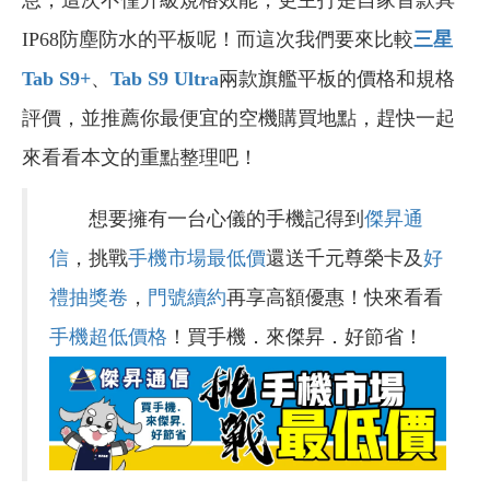
息，這次不僅升級規格效能，更主打是自家首款具
IP68防塵防水的平板呢！而這次我們要來比較
三星
Tab S9+
、
Tab S9 Ultra
兩款旗艦平板的價格和規格
評價，並推薦你最便宜的空機購買地點，趕快一起
來看看本文的重點整理吧！
想要擁有一台心儀的手機記得到
傑昇通
信
，挑戰
手機市場最低價
還送千元尊榮卡及
好
禮抽獎卷
，
門號續約
再享高額優惠！快來看看
手機超低價格
！買手機．來傑昇．好節省！