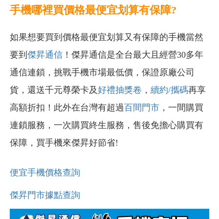
手機哪裡買價格最便宜划算有保障?
如果想要買到價格最便宜划算又有保障的手機當然
要到
傑昇通信
！傑昇通信是全台最大且經營30多年
通信連鎖，挑戰手機市場最低價，保證原廠公司
貨，還送千元尊榮卡及
好禮抽獎卷
，
續約/攜碼
再享
高額折扣！此外在台灣有超過
百間門市
，一間購買
連鎖服務，一次購買終生服務，售後免擔心購買有
保障，買手機來傑昇好節省!
便宜手機價格查詢
傑昇門市據點查詢