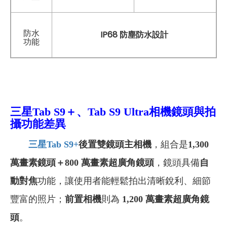
防水
IP68 防塵防水設計
功能
三星Tab S9＋、Tab S9 Ultra
相機鏡頭與拍
攝功能差異
三星Tab S9+
後置雙鏡頭主相機
，組合是
1,300
萬畫素鏡頭＋800 萬畫素超廣角鏡頭
，鏡頭具備
自
動對焦
功能，讓使用者能輕鬆拍出清晰銳利、細節
豐富的照片；
前置相機
則為
1,200 萬畫素超廣角鏡
頭
。