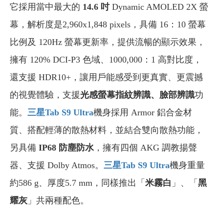
它採用當中最大的
14.6 吋
Dynamic AMOLED 2X 螢
幕，解析度是2,960x1,848 pixels，具備 16：10 螢幕
比例及 120Hz 螢幕更新率，提供流暢的顯示效果，
擁有 120% DCI-P3 色域、1000,000：1 高對比度，
還支援 HDR10+，讓用戶能感受到更真實、更震撼
的視覺體驗，支援
光感螢幕指紋辨識、臉部辨識
功
能。
三星Tab S9 Ultra
機身採用 Armor 鋁合金材
質、搭配輕薄的散熱材料，並結合雙向散熱功能，
另具備
IP68 防塵防水
，擁有四個 AKG 調教揚聲
器、支援 Dolby Atmos。
三星Tab S9 Ultra
機身重量
約586 g、厚度5.7 mm，同樣推出「
米霧白
」、「
黑
耀灰
」共兩種配色。