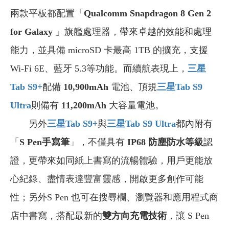
兩款平板都配置「
Qualcomm Snapdragon 8 Gen 2
for Galaxy
」旗艦處理器，帶來卓越的效能和處理
能力，並具備 microSD 卡最高 1TB 的擴充，支援
Wi-Fi 6E、藍牙 5.3等功能。而續航表現上，
三星
Tab S9+
配備
10,900mAh
電池、頂規
三星Tab S9
Ultra
則備有
11,200mAh
大容量電池。
另外
三星Tab S9+
與
三星Tab S9 Ultra
都內附有
「
S Pen手寫筆
」，不僅具有
IP68 防塵防水等級
認
證，更帶來如同紙上書寫的流暢體驗，用戶更能放
心紀錄、盡情表達豐富靈感，開啟更多創作可能
性；另外S Pen 也可在搜尋欄、瀏覽器和應用程式商
店中書寫，搭配最新的
雙方向充電技術
，讓 S Pen