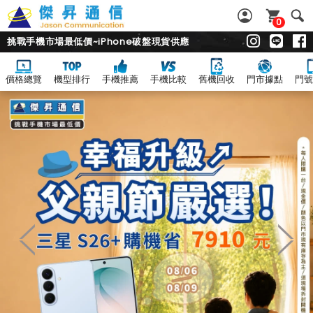
0
挑戰手機市場最低價~iPhone破盤現貨供應
價格總覽
機型排行
手機推薦
手機比較
舊機回收
門市據點
門號