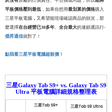
於沒有
原廠的扛價責任、平台抽成問題，所以
能將
平板價格壓到最低
，如果你想用
最划算的價格
購入
三星平板電腦
，
又希望能現場確認商品的狀況，那
麼選擇
在台經營已30多年
、
全台最大
的連鎖通訊行-
傑昇通信
就對了！
點我看三星平板電腦超殺價！
三星Galaxy Tab S9+ vs. Galaxy
Tab S9
Ultra 平板電腦
詳細
規格整理表
三星Tab S9+
三星Tab S9 Ultra