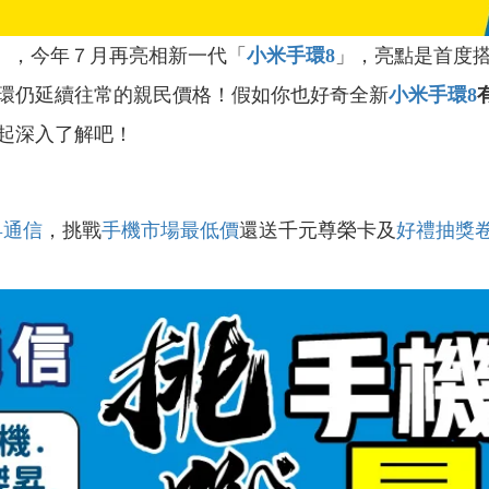
」，今年７月再亮相新一代「
小米手環8
」，亮點是首度
環仍延續往常的親民價格！假如你也好奇全新
小米手環8
起深入了解吧！
昇通信
，挑戰
手機市場最低價
還送千元尊榮卡及
好禮抽獎
！