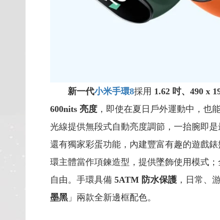
新一代
小米手環8
採用
1.62 吋、490 x
600nits 亮度
，即使在夏日戶外運動中，也
光線提供無段式自動亮度調節，一抬腕即是最
還有獨家彩蛋功能，內建豐富有趣的遊戲錶
環主體當作項鍊造型，提供墜飾使用模式；
自由。手環具備
5ATM 防水保護
，日常、游泳
墨黑
」兩款全新邊框配色。