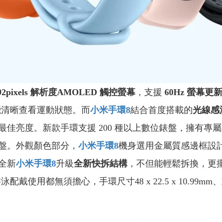
 192pixels 解析度AMOLED 觸控螢幕
，支援
60Hz 螢幕更
能清晰查看運動狀態。而
小米手環8
結合首度搭載的
光線感
佳亮度。新款手環支援 200 種以上數位錶盤，擁有專屬
盤。外觀顏色部分，
小米手環8
機身選用金屬質感邊框設
全新
小米手環8
升級
全新快拆結構
，不但能輕鬆拆換，更
配戴使用都無須擔心，手環尺寸48 x 22.5 x 10.99m