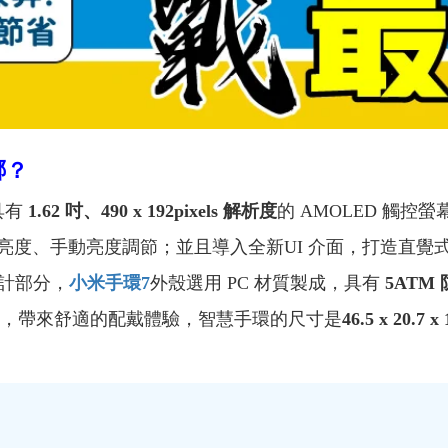
哪？
具有
1.62 吋、490 x 192pixels 解析度
的 AMOLED 觸
t 峰值亮度、手動亮度調節；並且導入全新UI 介面，打造
設計部分，
小米手環7
外殼選用 PC 材質製成，具有
5ATM
 腕圍，帶來舒適的配戴體驗，智慧手環的尺寸是
46.5 x 20.7 