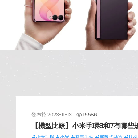
發布於
2023-11-13
15586
【機型比較】小米手環8和7有哪些
#小米手環
#小米
#智慧手錶
#穿戴式裝置
#規格