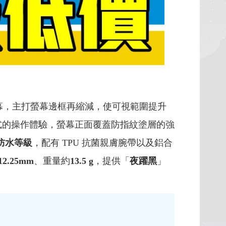
控螢幕，主打螢幕邊框再縮減，使可視範圍提升
直覺式的操作體驗，螢幕正面覆蓋防指紋塗層的強
 防水等級
，配有 TPU 抗菌親膚腕帶以及鋁合
x 12.25mm
、重量約
13.5 g
，提供「
夜躍黑
」