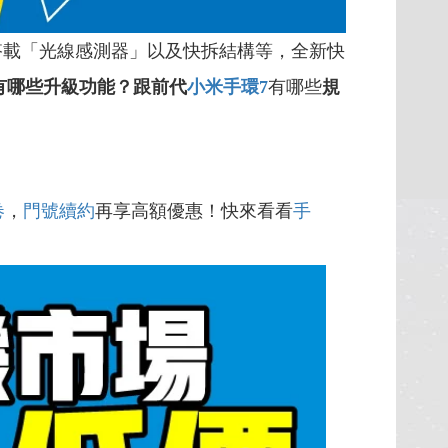
搭載「光線感測器」以及快拆結構等，全新快
有哪些升級功能？跟前代
小米手環7
有哪些
規
卷
，
門號續約
再享高額優惠！快來看看
手