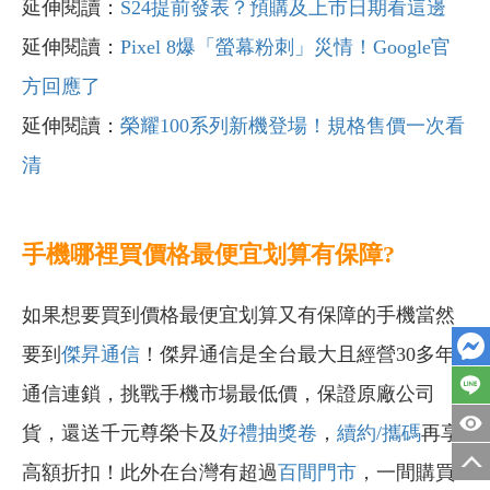
延伸閱讀：
S24提前發表？預購及上市日期看這邊
延伸閱讀：
Pixel 8爆「螢幕粉刺」災情！Google官
方回應了
延伸閱讀：
榮耀100系列新機登場！規格售價一次看
清
手機哪裡買價格最便宜划算有保障?
如果想要買到價格最便宜划算又有保障的手機當然
要到
傑昇通信
！傑昇通信是全台最大且經營30多年
通信連鎖，挑戰手機市場最低價，保證原廠公司
貨，還送千元尊榮卡及
好禮抽獎卷
，
續約/攜碼
再享
高額折扣！此外在台灣有超過
百間門市
，一間購買