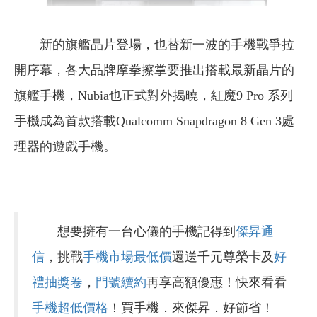
新的旗艦晶片登場，也替新一波的手機戰爭拉
開序幕，各大品牌摩拳擦掌要推出搭載最新晶片的
旗艦手機，Nubia也正式對外揭曉，紅魔9 Pro 系列
手機成為首款搭載Qualcomm Snapdragon 8 Gen 3處
理器的遊戲手機。
想要擁有一台心儀的手機記得到
傑昇通
信
，挑戰
手機市場最低價
還送千元尊榮卡及
好
禮抽獎卷
，
門號續約
再享高額優惠！快來看看
手機超低價格
！買手機．來傑昇．好節省！