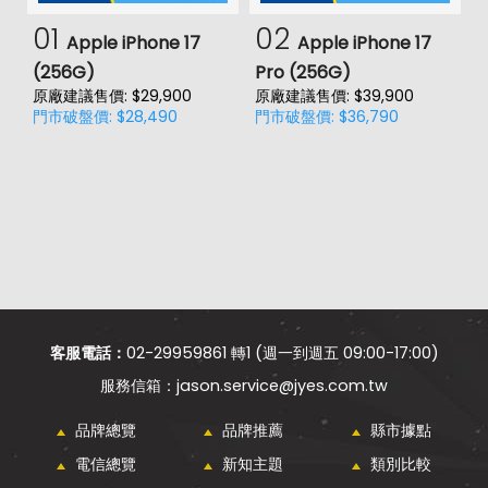
01
02
Apple iPhone 17
Apple iPhone 17
(256G)
Pro (256G)
(
原廠建議售價: $29,900
原廠建議售價: $39,900
原
門市破盤價: $28,490
門市破盤價: $36,790
門
客服電話：
02-29959861 轉1 (週一到週五 09:00-17:00)
jason.service@jyes.com.tw
品牌總覽
品牌推薦
縣市據點
電信總覽
新知主題
類別比較