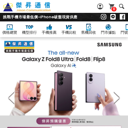
0
挑戰手機市場最低價~iPhone破盤現貨供應
價格總覽
機型排行
手機推薦
手機比較
舊機回收
門市據點
門號