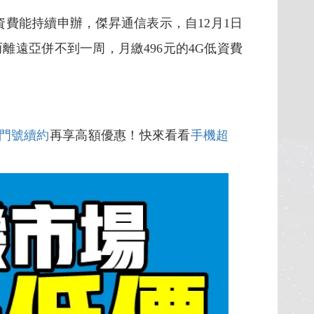
能持續申辦，傑昇通信表示，自12月1日
離遠亞併不到一周，月繳496元的4G低資費
門號續約
再享高額優惠！快來看看
手機超