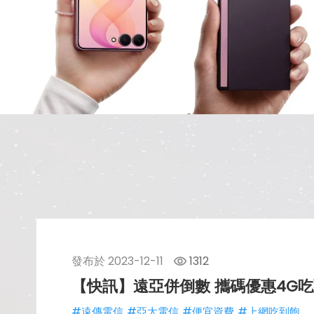
發布於
2023-12-11
1312
【快訊】遠亞併倒數 攜碼優惠4G吃
#遠傳電信
#亞太電信
#便宜資費
#上網吃到飽