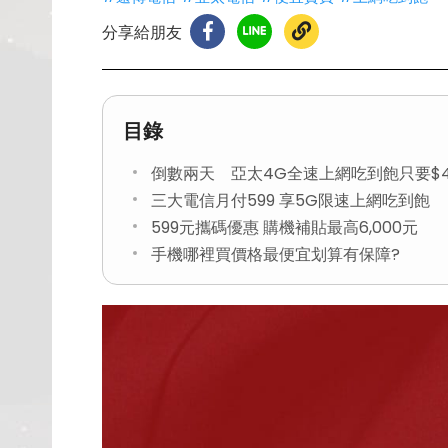
分享給朋友
目錄
倒數兩天 亞太4G全速上網吃到飽只要$4
三大電信月付599 享5G限速上網吃到飽
599元攜碼優惠 購機補貼最高6,000元
手機哪裡買價格最便宜划算有保障?