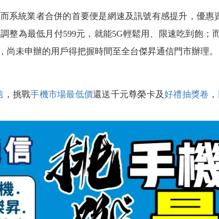
系統業者合併的首要便是網速及訊號有感提升，優惠資費
整為最低月付599元，就能5G輕鬆用、限速吃到飽；而
日，尚未申辦的用戶得把握時間至全台傑昇通信門市辦理。
信
，挑戰
手機市場最低價
還送千元尊榮卡及
好禮抽獎卷
，