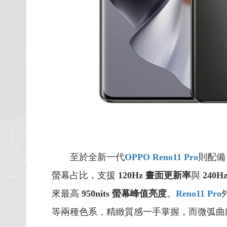
至於全新一代
OPPO Reno11 Pro
則配備
螢幕占比，支援
120Hz 畫面更新率
與
240
來最高
950nits 螢幕峰值亮度
。
Reno11 Pro
等兩種色系，精緻質感一手掌握，而微弧曲線