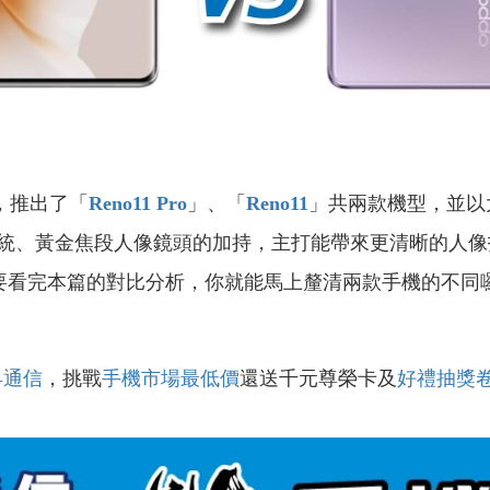
，推出了「
Reno11 Pro
」、「
Reno11
」共兩款機型，並以
統、黃金焦段人像鏡頭的加持，主打能帶來更清晰的人像
要看完本篇的對比分析，你就能馬上釐清兩款手機的不同
昇通信
，挑戰
手機市場最低價
還送千元尊榮卡及
好禮抽獎
！