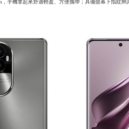
25mm，手機拿起來舒適輕盈、方便攜帶；具備螢幕下指紋辨