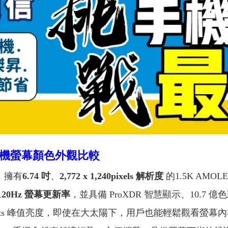
Pro+手機螢幕顏色外觀比較
，擁有
6.74 吋
、
2,772 x 1,240pixels 解析度
的1.5K AMO
120Hz 螢幕更新率
，並具備 ProXDR 智慧顯示、10.7 億
nits 峰值亮度，即使在大太陽下，用戶也能輕鬆觀看螢幕