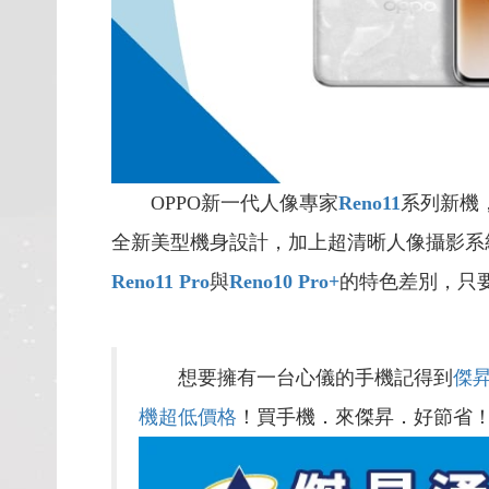
OPPO新一代人像專家
Reno11
系列新機
全新美型機身設計，加上超清晰人像攝影系
Reno11 Pro
與
Reno10 Pro+
的特色差別，只
想要擁有一台心儀的手機記得到
傑
機超低價格
！買手機．來傑昇．好節省