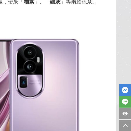
識，帶來「
釉紫
」、「
銀灰
」等兩款色系。