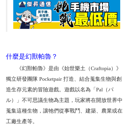
什麼是幻獸帕魯？
《幻獸帕魯》是由《始世樂土（Craftopia）》
獨立研發團隊 Pocketpair 打造、結合蒐集生物與創
造生存元素的冒險遊戲。遊戲以名為「Pal（パ
ル）」不可思議生物為主題，玩家將在開放世界中
蒐集這種生物，讓牠們從事戰鬥、建築、農業或在
工廠生產等。