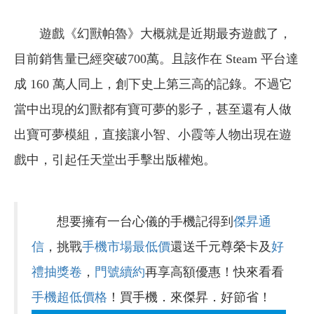
遊戲《幻獸帕魯》大概就是近期最夯遊戲了，
目前銷售量已經突破700萬。且該作在 Steam 平台達
成 160 萬人同上，創下史上第三高的記錄。不過它
當中出現的幻獸都有寶可夢的影子，甚至還有人做
出寶可夢模組，直接讓小智、小霞等人物出現在遊
戲中，引起任天堂出手擊出版權炮。
想要擁有一台心儀的手機記得到
傑昇通
信
，挑戰
手機市場最低價
還送千元尊榮卡及
好
禮抽獎卷
，
門號續約
再享高額優惠！快來看看
手機超低價格
！買手機．來傑昇．好節省！