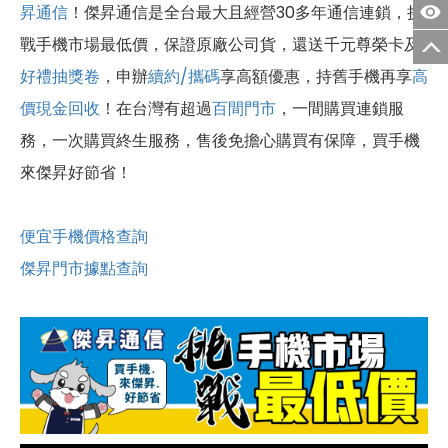
昇通信
！傑昇通信是全台最大且經營30多年通信連鎖，挑
戰手機市場最低價，保證原廠公司貨，還送千元尊榮卡及
好禮抽獎卷
，申辦
續約/攜碼
享高額優惠，持舊手機再享
高
價現金回收
！
在台灣有超過
百間門市
，一間購買連鎖服
務，一次購買終生服務，售後免擔心購買有保障，買手機
來傑昇好節省！
便宜手機價格查詢
傑昇門市據點查詢