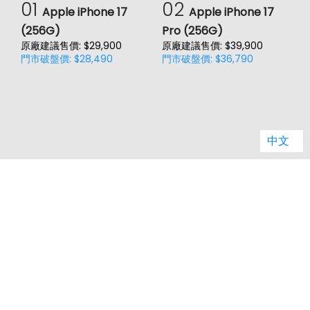
01
02
Apple iPhone 17
Apple iPhone 17
(256G)
Pro (256G)
(
原廠建議售價: $29,900
原廠建議售價: $39,900
原
門市破盤價: $28,490
門市破盤價: $36,790
門
中文
客服電話：
02-29959861 轉1 (週一到週五 09:00-17:00)
jason.service@jyes.com.tw
品牌總覽
品牌推薦
縣市據點
電信總覽
新知主題
類別比較
熱門新知
購物須知
網站導覽