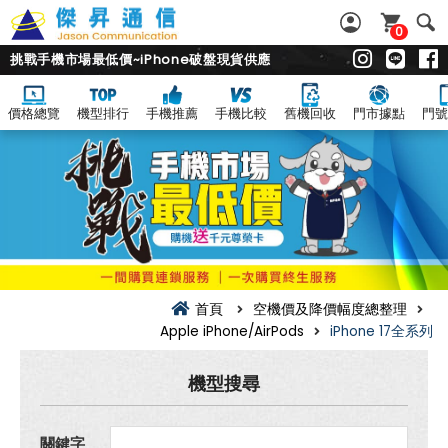
0
挑戰手機市場最低價~iPhone破盤現貨供應
價格總覽
機型排行
手機推薦
手機比較
舊機回收
門市據點
門號
iPhone
17
全
系
列
空
機
價
及
降
價
首頁
空機價及降價幅度總整理
幅
Apple iPhone/AirPods
iPhone 17全系列
度
總
整
機型搜尋
理
關鍵字