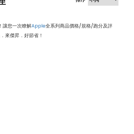
理
！讓您一次瞭解
Apple
全系列商品價格/規格/跑分及評
機．來傑昇．好節省！