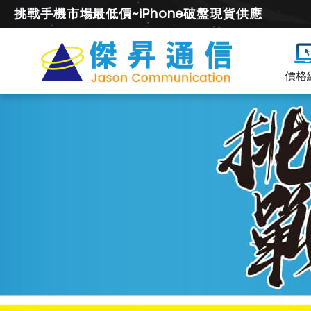
挑戰手機市場最低價~iPhone破盤現貨供應
價格
iPhone
Air
全
系
列
空
機
價
及
降
價
幅
度
總
整
理