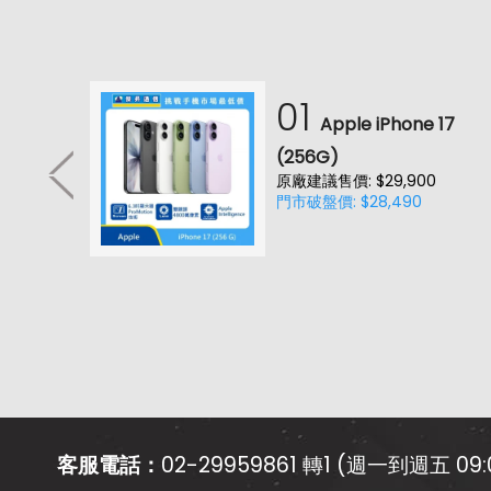
01
耳機
Apple iPhone 17
降噪款)
(256G)
原廠建議售價: $29,900
門市破盤價: $28,490
客服電話：
02-29959861 轉1 (週一到週五 09:0