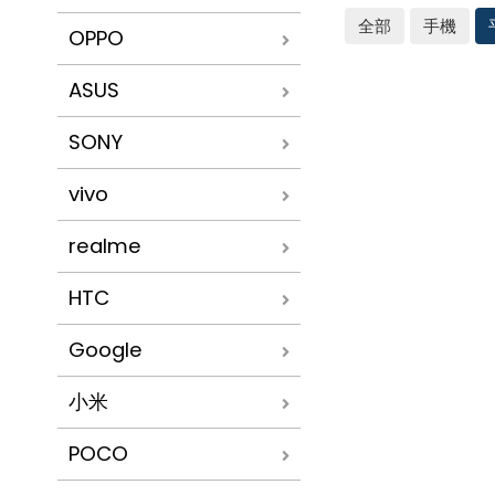
全部
手機
OPPO
ASUS
SONY
vivo
realme
HTC
Google
小米
POCO