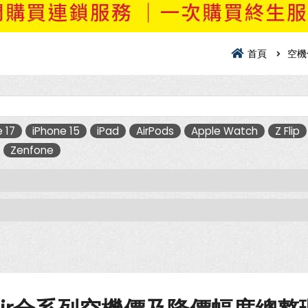
首頁
空機
 17
iPhone 15
iPad
AirPods
Apple Watch
Z Flip
Zenfone