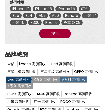
熱門搜尋
現
金
iPhone 17
iPhone 16
iPhone 15
S26
回
收|
S25
S24
A57
A56
Reno15
小米 17
傑
小米 15
X300
Pixel 10
POCO X8
昇
通
信
搜尋
~
挑
戰
手
機
市
場
全部
iPhone 高價回收
iPad 高價回收
最
低
三星手機 高價回收
三星平板 高價回收
OPPO 高價回收
價
vivo 高價回收
X系列 高價回收
V系列 高價回收
Y系列 高價回收
SONY 高價回收
ASUS 高價回收
realme 高價回收
小米 高價回收
紅米 高價回收
POCO 高價回收
Google 高價回收
HTC 高價回收
motorola 高價回收