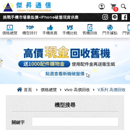
0
挑戰手機市場最低價~iPhone破盤現貨供應
價格總覽
機型排行
手機推薦
手機比較
舊機回收
門市據點
門號
vivo V
系
列
回
收
價
總
覽|
舊
機.
二
首頁
價格總覽
vivo 高價回收
V系列 高價回收
手
機.
中
機型搜尋
古
機
超
關鍵字
高
價