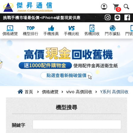
0
挑戰手機市場最低價~iPhone破盤現貨供應
價格總覽
機型排行
手機推薦
手機比較
舊機回收
門市據點
門號
vivo Y
系
列
回
收
價
總
覽|
舊
機.
二
首頁
價格總覽
vivo 高價回收
Y系列 高價回收
手
機.
中
機型搜尋
古
機
超
關鍵字
高
價