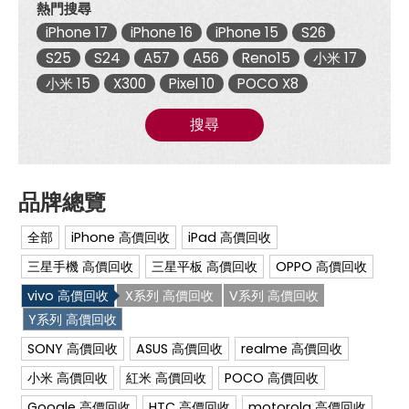
熱門搜尋
現
金
iPhone 17
iPhone 16
iPhone 15
S26
回
收|
S25
S24
A57
A56
Reno15
小米 17
傑
小米 15
X300
Pixel 10
POCO X8
昇
通
信
搜尋
~
挑
戰
手
機
市
場
全部
iPhone 高價回收
iPad 高價回收
最
低
三星手機 高價回收
三星平板 高價回收
OPPO 高價回收
價
vivo 高價回收
X系列 高價回收
V系列 高價回收
Y系列 高價回收
SONY 高價回收
ASUS 高價回收
realme 高價回收
小米 高價回收
紅米 高價回收
POCO 高價回收
Google 高價回收
HTC 高價回收
motorola 高價回收