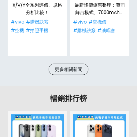
X/V/Y全系列評價、規格
最新降價優惠整理：蔡司
分析比較！
舞台模式、7000mAh大
電量，空機推薦哪裡買低
#vivo
#購機訣竅
#vivo
#空機價
價？
#空機
#拍照手機
#購機訣竅
#演唱會
更多相關新聞
暢銷排行榜