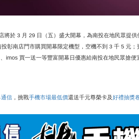
將於 3 月 29 日（五）盛大開幕，為南投在地民眾提
投彰南店門市購買開幕限定機型，空機不到 3 千 5 元；更推出
ER、imos 買一送一等豐富開幕日優惠給南投在地民眾
昇通信
，挑戰
手機市場最低價
還送千元尊榮卡及
好禮抽獎
！