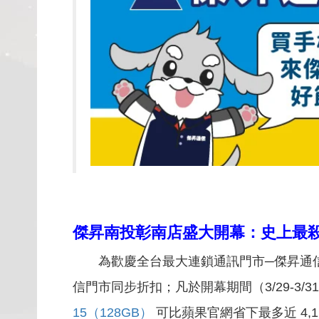
傑昇
南投彰南店盛大開幕：史上最殺 i
為歡慶全台最大連鎖通訊門市─傑昇通
信門市同步折扣；凡於開幕期間（3/29-3/3
15（128GB）
可比蘋果官網省下最多近 4,1