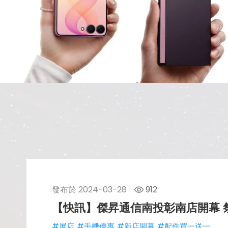
發布於
2024-03-28
912
【快訊】傑昇通信南投彰南店開幕 祭i
#展店
#手機優惠
#新店開幕
#配件買一送一