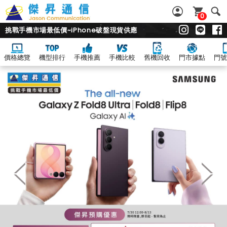
0
挑戰手機市場最低價~iPhone破盤現貨供應
價格總覽
機型排行
手機推薦
手機比較
舊機回收
門市據點
門號