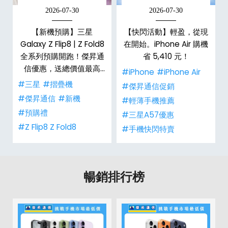
2026-07-30
2026-07-30
展
【新機預購】三星
【快閃活動】輕盈，從現
三
Galaxy Z Flip8 | Z Fold8
在開始。iPhone Air 購機
全系列預購開跑！傑昇通
省 5,410 元！
信優惠，送總價值最高
#iPhone
#iPhone Air
$2,180 好禮
#三星
#摺疊機
#傑昇通信促銷
#傑昇通信
#新機
#輕薄手機推薦
#預購禮
#三星A57優惠
#Z Flip8 Z Fold8
#手機快閃特賣
暢銷排行榜