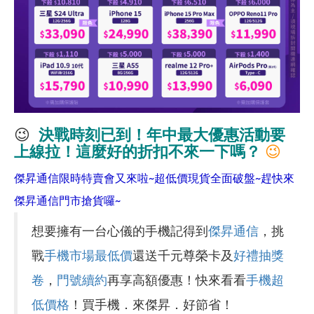
😉
決戰時刻已到
！年中最大優惠活動要
上線拉！這麼好的折扣不來一下嗎？
😉
傑昇通信限時特賣會又來啦~超低價現貨全面破盤~趕快來
傑昇通信門市搶貨囉~
想要擁有一台心儀的手機記得到
傑昇通信
，挑
戰
手機市場最低價
還送千元尊榮卡及
好禮抽獎
卷
，
門號續約
再享高額優惠！快來看看
手機超
低價格
！買手機．來傑昇．好節省！