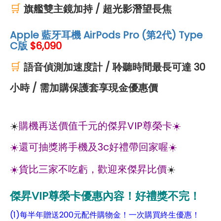
🛒
旗艦雙主鏡加持 / 超光影潛望長焦
Apple 藍牙耳機 AirPods Pro (第2代) Type
C版
$6,090
🛒
語音偵測加速度計 / 聆聽時間最長可達 30
小時 / 需加購保護套享現金優惠價
☀️
購機再送價值千元的傑昇VIP尊榮卡☀️
☀️還可抽獎將手機及3c好禮帶回家喔☀️
☀️貨比三家不吃虧，歡迎來傑昇比價
☀️
傑昇VIP尊榮卡優惠內容！好禮獎不完！
(1)每半年贈送200元配件購物金！一次購買終生優惠！