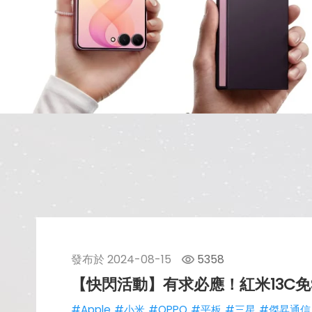
發布於
2024-08-15
5358
【快閃活動】有求必應！紅米13C免$
#Apple
#小米
#OPPO
#平板
#三星
#傑昇通信