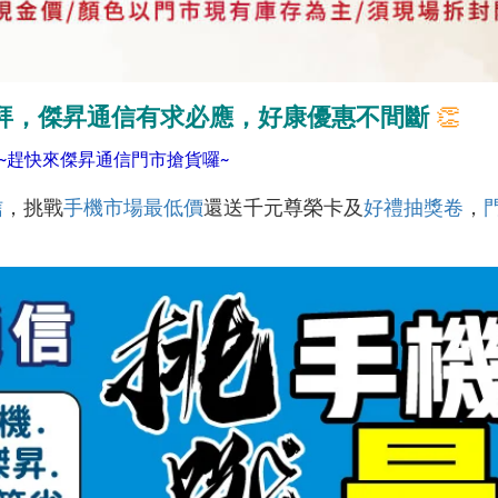
拜，傑昇通信有求必應，好康優惠不間斷
👏
~趕快來傑昇通信門市搶貨囉~
信
，挑戰
手機市場最低價
還送千元尊榮卡及
好禮抽獎卷
，