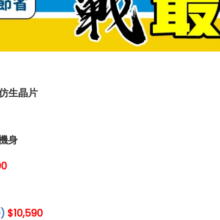
5 仿生晶片
摔機身
90
)
$10,590