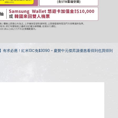
】有求必應！紅米13C免$3090 ~ 慶贊中元傑昇讓優惠看得到也買得到