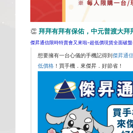
👏
拜拜有拜有保佑，中元普渡大拜
傑昇通信限時特賣會又來啦~超低價現貨全面破盤
想要擁有一台心儀的手機記得到
傑昇通
低價格
！買手機．來傑昇．好節省！