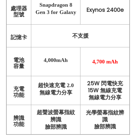
Snapdragon 8
處理器
Exynos 2400e
Gen 3 for Galaxy
型號
不支援
記憶卡
電池
4,000mAh
4,700 mAh
容量
25W 閃電快充
超快速充電 2.0
充電
15W 無線充電
無線電力分享
功能
無線電力分享
光學螢幕指紋辨
超聲波螢幕指紋
辨識
識
辨識
功能
臉部辨識
臉部辨識