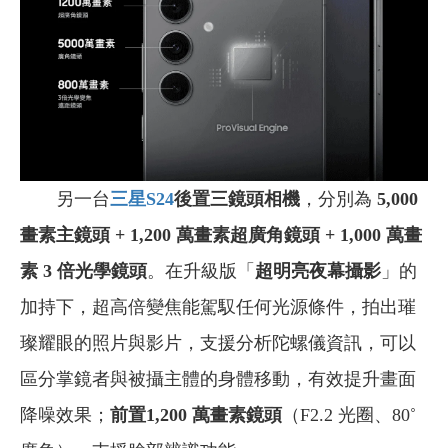
另一台
三星S24
後置三鏡頭相機
，分別為
5,000
畫素主鏡頭 + 1,200 萬畫素超廣角鏡頭 + 1,000 萬畫
素 3 倍光學鏡頭
。在升級版「
超明亮夜幕攝影
」的
加持下，超高倍變焦能駕馭任何光源條件，拍出璀
璨耀眼的照片與影片，支援分析陀螺儀資訊，可以
區分掌鏡者與被攝主體的身體移動，有效提升畫面
降噪效果；
前置1,200 萬畫素鏡頭
（F2.2 光圈、80˚