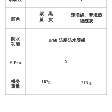
紫、黑
迷漾綠、夢境藍
顏色
黃、灰
後醺灰
防水
IP68 防塵防水等級
功能
X
S Pen
機身
167g
213 g
重量