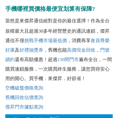
手機哪裡買價格最便宜划算有保障?
當然是來傑昇通信絕對是你的最佳選擇！作為全台
規模最大且超過30多年經營歷史的通訊連鎖，傑昇
通信不僅
挑戰手機市場最低價
，消費再享
會員尊榮
好康
及
好禮抽獎券
，舊機也能
高價現金回收
，
門號
續約
還有高額優惠！超過
130間門市
遍布全台，一間
購買連鎖服務，一次購買終生服務，讓您買得安心
用的開心。買手機．來傑昇．好節省！
空機破盤價格查詢
舊機回收估價查詢
傑昇門市據點查詢