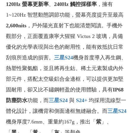
120Hz 螢幕更新率
、
240Hz 觸控採樣率
，擁有
1~120Hz 智慧動態調節功能，螢幕亮度提升至最高
2,600nits
，戶外陽光直射下也能清楚閱讀。手機外
觀部分，正面覆蓋康寧大猩猩 Victus 2 玻璃，具備
優化的光學表現與出色的耐用性，能有效抵抗日常
刮痕所造成的損害。
三星S24
機身首度導入再生鋼、
熱塑性聚氨酯，並且將再生鈷、稀土元素製成內外
部元件，搭配太空級鋁合金邊框，可以提供更加堅
固耐用，卻又比不鏽鋼輕盈的使用體驗，具有
IP68
防塵防水
功能，而
三星S24
與
S24+
均採用流線型一
體化設計，讓機背和側面邊框無縫融合。而
三星S24
機身厚度7.6mm、重量約167g，推出「
紫
」、
「
黑
」、「
黃
」、「
灰
」等顏色。