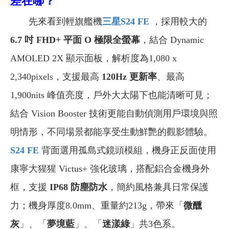
差在哪？
先來看到輕旗艦機
三星S24 FE
，採用較大的
6.7 吋 FHD+ 平面 O 極限全螢幕
，結合 Dynamic
AMOLED 2X 顯示面板，解析度為1,080 x
2,340pixels，支援最高
120Hz 更新率
、最高
1,900nits 峰值亮度，戶外大太陽下也能清晰可見；
結合 Vision Booster 技術更能自動偵測用戶環境與照
明情形，不同場景都能享受生動鮮艷的觀影體驗。
S24 FE
背面選用孤島式鏡頭模組，機身正反面使用
康寧大猩猩 Victus+ 強化玻璃，搭配鋁合金機身外
框，支援
IP68 防塵防水
，簡約風格兼具日常保護
力；機身厚度8.0mm、重量約213g，帶來「
微醺
灰
」、「
夢境藍
」、「
迷漾綠
」共3色系。