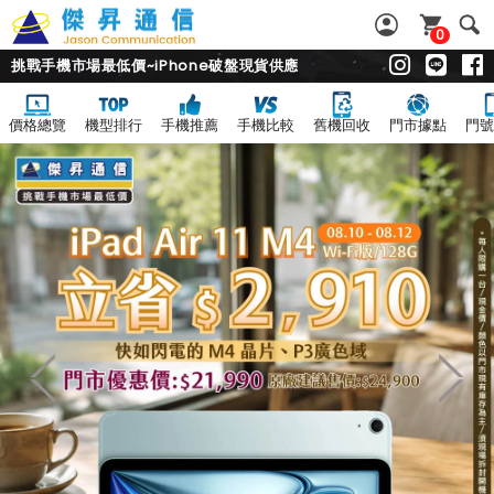
0
挑戰手機市場最低價~iPhone破盤現貨供應
價格總覽
機型排行
手機推薦
手機比較
舊機回收
門市據點
門號