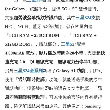
另一款
三星S24
配置「
高通Snapdragon 8 Gen 3
for Galaxy
」旗艦平台，提供 5G + 5G 雙卡雙待、
支援
超聲波螢幕指紋辨識
功能。其中
三星S24
支援
NFC、Wi-Fi、藍牙 5.3等功能，儲存容量內建
「
8GB RAM＋256GB ROM
」、「
8GB RAM＋
512GB ROM
」，續航部分，
三星S24
配備
4,000mAh 電池
，
影片播放時間
為
28小時
，支援
超快
速充電 2.0
、
Qi 無線充電
、
無線電力分享
等功能。
另外
三星S24
全系列
新增了
Galaxy AI 功能
，用戶可
使用「
通話即時翻譯
」功能，就能透過手機的原生
通話功能，獲得雙向即時的語音＆文字翻譯；「
訊
息即時翻譯智慧助理
」可以使你的言談內容有禮得
體，確保解讀結果盡如原意。其他像是：Samsung