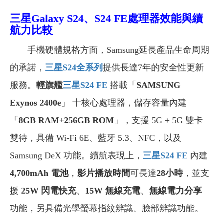
三星
Galaxy S24、S24 FE
處理器效能與續
航力比較
手機硬體規格方面，Samsung延長產品生命周期
的承諾，
三星S24
全系列
提供長達7年的安全性更新
服務。
輕旗艦
三星S24 FE
搭載「
SAMSUNG
Exynos 2400e
」 十核心處理器，儲存容量內建
「
8GB RAM+256GB ROM
」，支援 5G + 5G 雙卡
雙待，具備 Wi-Fi 6E、藍牙 5.3、NFC，以及
Samsung DeX 功能。續航表現上，
三星S24 FE
內建
4,700mAh 電池
，
影片播放時間
可長達
28小時
，並支
援
25W 閃電快充
、
15W 無線充電
、
無線電力分享
功能，另具備光學螢幕指紋辨識、臉部辨識功能。