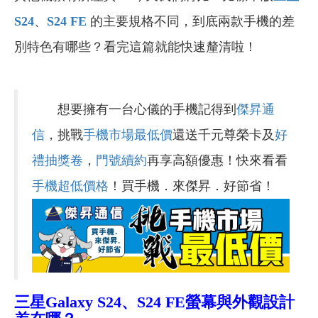
S24
、
S24 FE
的主要規格不同，到底兩款手機的差
別特色有哪些？看完這篇就能快速釐清啦！
想要擁有一台心儀的手機記得到
傑昇通
信
，挑戰
手機市場最低價
還送千元尊榮卡及
好
禮抽獎卷
，
門號續約
再享高額優惠！快來看看
手機超低價格
！買手機．來傑昇．好節省！
三星
Galaxy S24、S24 FE
螢幕與外觀設計