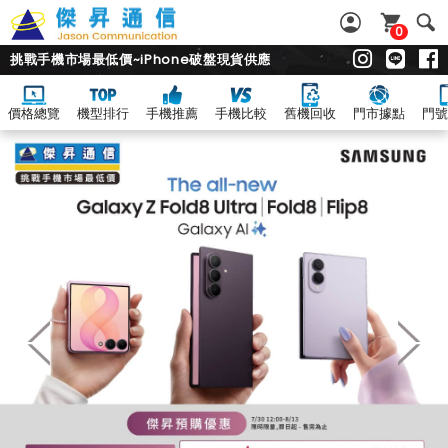
0
挑戰手機市場最低價~iPhone破盤現貨供應
價格總覽
機型排行
手機推薦
手機比較
舊機回收
門市據點
門號