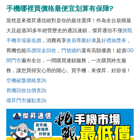
手機哪裡買價格最便宜划算有保障?
當然是來傑昇通信絕對是你的最佳選擇！作為全台規模最
大且超過30多年經營歷史的通訊連鎖，傑昇通信不僅
挑戰
手機市場最低價
，消費再享
會員尊榮好康
及
好禮抽獎券
，
舊機也能
高價現金回收
，
門號續約
還有高額優惠！超過
130
間門市
遍布全台，一間購買連鎖服務，一次購買終生服
務，讓您買得安心用的開心。買手機．來傑昇．好節省！
空機破盤價格查詢
舊機回收估價查詢
傑昇門市據點查詢