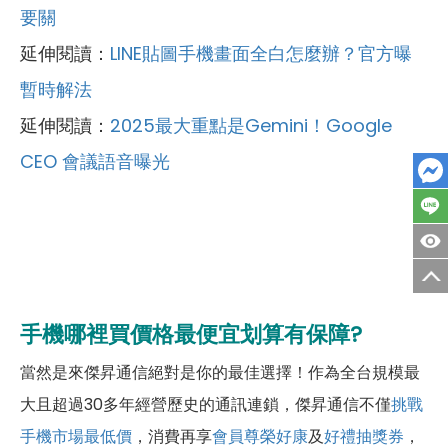
要關
延伸閱讀：
LINE貼圖手機畫面全白怎麼辦？官方曝
暫時解法
延伸閱讀：
2025最大重點是Gemini！Google
CEO 會議語音曝光
手機哪裡買價格最便宜划算有保障?
當然是來傑昇通信絕對是你的最佳選擇！作為全台規模最
大且超過30多年經營歷史的通訊連鎖，傑昇通信不僅
挑戰
手機市場最低價
，消費再享
會員尊榮好康
及
好禮抽獎券
，