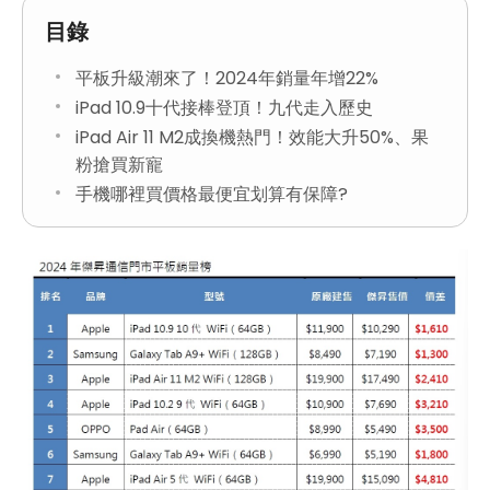
目錄
平板升級潮來了！2024年銷量年增22%
iPad 10.9十代接棒登頂！九代走入歷史
iPad Air 11 M2成換機熱門！效能大升50%、果
粉搶買新寵
手機哪裡買價格最便宜划算有保障?