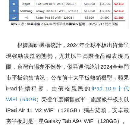
根據調研機構統計，2024年全球平板出貨量呈
現強勁復甦的態勢，尤其以中高階產品線表現亮
眼，台灣市場亦不例外，傑昇通信統計2024全年門
市平板銷售情況，公布前十大平板熱銷機型，蘋果
iPad持續稱霸，由價格親民的
iPad 10.9十代
WiFi（64GB）
榮登年度銷售冠軍，旗艦級平板則以
iPad Air 11 M2 WiFi（128GB）獨占鰲頭，安卓最
夯平板則是三星Galaxy Tab A9+ WiFi（128GB）。