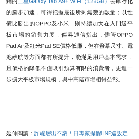
銷的
三星Galaxy Tab A9+ WiFi（128GB）
去庫存化
的腳步加速，可得把握最後所剩無幾的數量；以性
價比勝出的OPPO及小米，則持續加大在入門級平
板市場的銷售力度，傑昇通信指出，儘管OPPO
Pad Air及紅米Pad SE價格低廉，但在螢幕尺寸、電
池續航等方面都有所提升，能滿足用戶基本需求，
且價格的降低不僅吸引預算有限的消費者，更進一
步擴大平板市場規模，與中高階市場相得益彰。
延伸閱讀：
詐騙層出不窮！日專家提醒LINE這設定