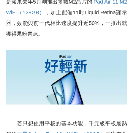
是蘋果去年5月剛推出搭載M2晶片的
iPad Air 11 M2
WiFi（128GB）
，加上配備11吋Liquid Retina顯示
器，效能與前一代相比速度提升近50%，一推出就
獲得果粉青睞。
若只想使用平板的基本功能，千元級平板最熱