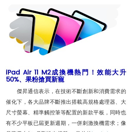
iPad Air 11 M2成換機熱門！效能大升
50%、果粉搶買新寵
傑昇通信表示，在技術不斷創新和消費需求的
催化下，各大品牌不斷推出搭載高規格處理器、大
尺寸螢幕、精準觸控筆等配置的新款平板，同時也
有不少平板已屆更新週期，一併刺激換機需求；像