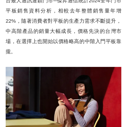
台最大通訊連鎖門市─傑昇通信統計2024全年門市
平板銷售資料分析，相較去年整體銷售量年增
22%，隨著消費者對平板的生產力需求不斷提升，
中高階產品的銷量大幅成長，價格先決的台灣市
場，在選擇上也開始以價格略高的中階入門平板靠
攏。