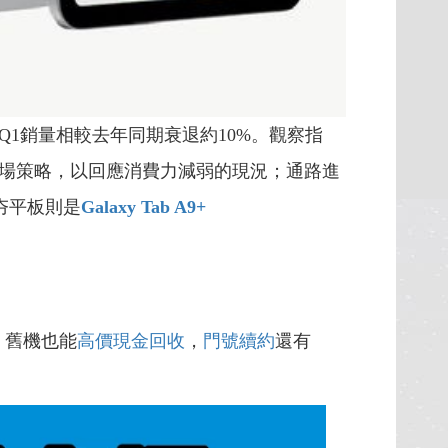
1銷量相較去年同期衰退約10%。觀察指
場策略，以回應消費力減弱的現況；通路進
夯平板則是
Galaxy Tab A9+
，舊機也能
高價現金回收
，
門號續約
還有