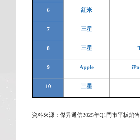
6
紅米
7
三星
8
三星
9
Apple
iP
10
三星
資料來源：傑昇通信2025年Q1門市平板銷售資