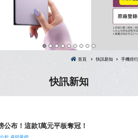
首頁
快訊新知
手機排
快訊新知
榜公布！這款1萬元平板奪冠！
分析
#銷量榜