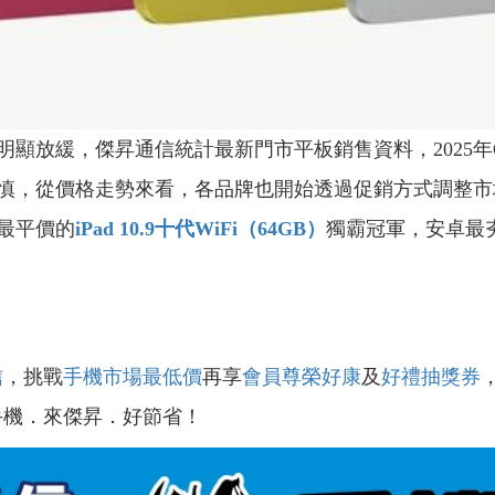
放緩，傑昇通信統計最新門市平板銷售資料，2025年Q
慎，從價格走勢來看，各品牌也開始透過促銷方式調整市
最平價的
iPad 10.9十代WiFi（64GB）
獨霸冠軍，安卓最
信
，挑戰
手機市場最低價
再享
會員尊榮好康
及
好禮抽獎券
手機．來傑昇．好節省！