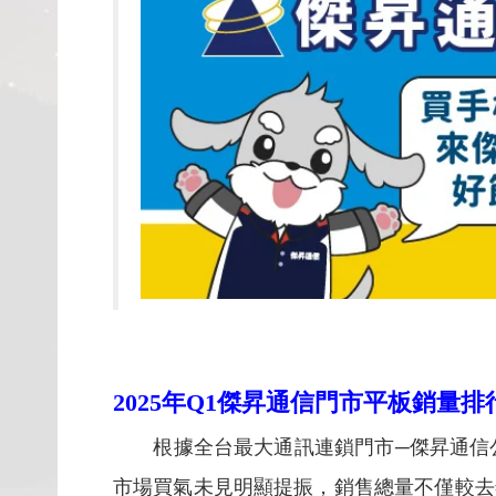
2025
年Q1傑昇通信門市平板銷量排
根據全台最大通訊連鎖門市─傑昇通信公布
市場買氣未見明顯提振，銷售總量不僅較去