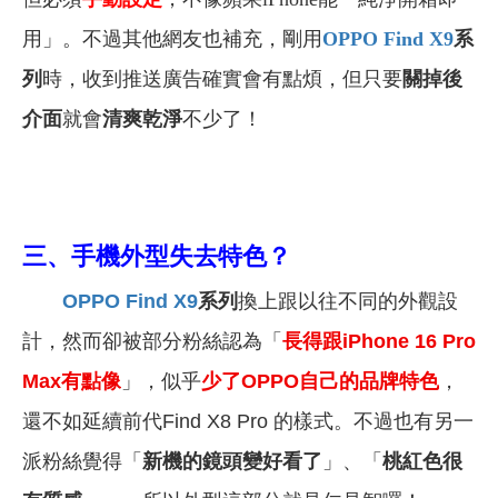
用」。不過其他網友也補充，剛用
OPPO Find X9
系
列
時，收到推送廣告確實會有點煩，但只要
關掉後
介面
就會
清爽乾淨
不少了！
三、手機
外型失去特色？
OPPO Find X9
系列
換上跟以往不同的外觀設
計，然而卻被部分粉絲認為「
長得跟
iPhone 16 Pro
Max
有點像
」，似乎
少了OPPO自己的品牌特色
，
還不如延續前代Find X8 Pro 的樣式。不過也有另一
派粉絲覺得「
新機的鏡頭變好看了
」、「
桃紅色很