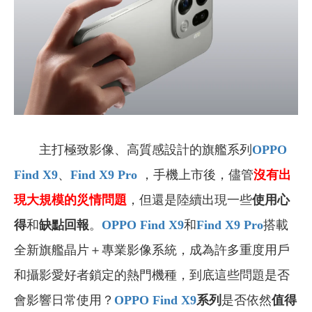
主打極致影像、高質感設計的旗艦系列
OPPO
Find X9
、
Find X9 Pro
，
手機上市後，
儘管
沒有出
現大規模的災情問題
，但還是
陸續出現一些
使用心
得
和
缺點回報
。
OPPO Find X9
和
Find X9 Pro
搭載
全新旗艦晶片＋專業影像系統，成為許多重度用戶
和攝影愛好者鎖定的熱門機種，到底這些問題是否
會影響日常使用？
OPPO Find X9
系列
是否依然
值得