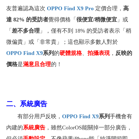
友普遍認為這次
OPPO Find X9 Pro
定價合理，
高
達 82% 的受訪者
覺得價格「
很便宜/稍微便宜
」或
「
差不多合理
」，僅有不到 18% 的受訪者表示「稍
微偏貴」或「非常貴」；這也顯示多數人對於
OPPO Find X9
系列
的
硬體規格
、
拍攝表現
，
反映的
價格
是
滿意且合理
的！
二、
系統廣告
有部分用戶反映，
OPPO Find X9
系列
手機會有
內建的
系統廣告
，雖然ColorOS能關掉一部分廣告，
但必須
手動設定
，不像蘋果iPhone能「純淨開箱即