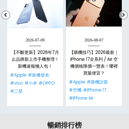
2026-07-09
2026-08-07
年
【不斷更新】2026年7月
【購機技巧】2026最新｜
e
止品牌新上市手機整理！
iPhone 17全系列 / Air 空
總
新機速報懶人包！
機價格降價一覽表！哪裡
買最便宜？
#Apple
#新機發表
#Apple
#購機訣竅
#vivo
#小米
#OPPO
#空機
#iPhone 17
#三星
#iPhone Air
暢銷排行榜