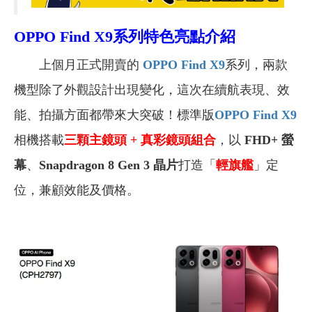
OPPO Find X9
系列特色亮點介紹
上個月正式開賣的
OPPO Find X9
系列，兩款
機型除了外觀設計出現變化，這次在續航表現、效
能、拍攝方面都帶來大突破！標準版
OPPO Find X9
相機搭載
三顆主鏡頭 + 真彩鏡頭組合
，以
FHD+ 螢
幕
、
Snapdragon 8 Gen 3 晶片
打造「
輕旗艦
」定
位，兼顧效能及價格。