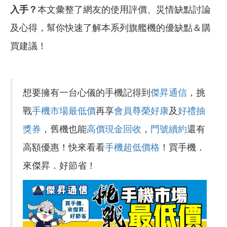
入手？
本文彙整了網友的使用評價、災情缺點討論
及心得，幫你快速了解本系列旗艦機的優缺點＆購
買建議！
想要擁有一台心儀的手機記得到
傑昇通信
，挑
戰
手機市場最低價
再享
會員尊榮好康
及
好禮抽
獎券
，舊機也能
高價現金回收
，
門號續約
還有
高額優惠！快來看看
手機超低價格
！買手機．
來傑昇．好節省！