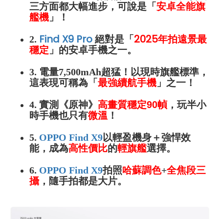
三方面都大幅進步，可說是「
安卓全能旗
艦機
」
！
Find X9 Pro
絕對是「
2025年拍遠景最
2.
穩定
」的安卓手機之一。
3.
電量7,500mAh超猛！
以現時旗艦標準，
這表現可稱為「
最強續航手機
」之一
！
4.
實測《原神》
高畫質穩定90幀
，玩半小
時手機也只有
微溫
！
5.
OPPO Find X9
以輕盈機身＋強悍效
能，成為
高性價比
的
輕旗艦
選擇
。
6.
OPPO Find X9
拍照
哈蘇調色
+
全焦段三
攝
，隨手拍都是大片
。