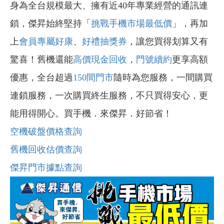
身為全台規模最大、擁有近40年專業經營的通訊連
鎖，傑昇始終堅持「
挑戰手機市場最低價
」，再加
上
會員專屬好康
、
好禮抽獎券
，讓您買得划算又有
驚喜！舊機還能
高價現金回收
，
門號續約
更享高額
優惠，全台超過
150間門市
隨時為您服務，一間購買
連鎖服務，一次購買終生服務，不只買得安心，更
能用得開心。買手機．來傑昇．好節省！
空機破盤價格查詢
舊機回收估價查詢
傑昇門市據點查詢