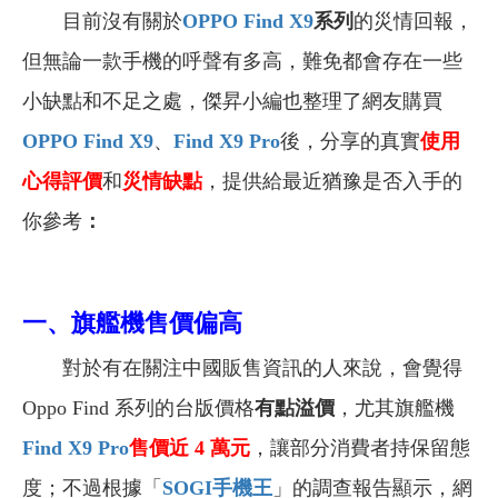
目前沒有關於
OPPO Find X9
系列
的
災情回報
，
但無論
一款手機的呼聲有多高，難免都會存在
一些
小缺點和不足之處，傑昇小編也整理了網友
購買
OPPO Find X9
、
Find X9 Pro
後，分享的真實
使用
心得評價
和
災情缺點
，提供給最近猶豫是否入手的
你參考
：
一、旗艦機
售價偏高
對於有在關注中國販售資訊的人來說，會覺得
Oppo Find 系列的台版價格
有點溢價
，尤其旗艦機
Find X9 Pro
售價近 4 萬元
，讓部分消費者持保留態
度；不過根據「
SOGI手機王
」的調查報告顯示，網