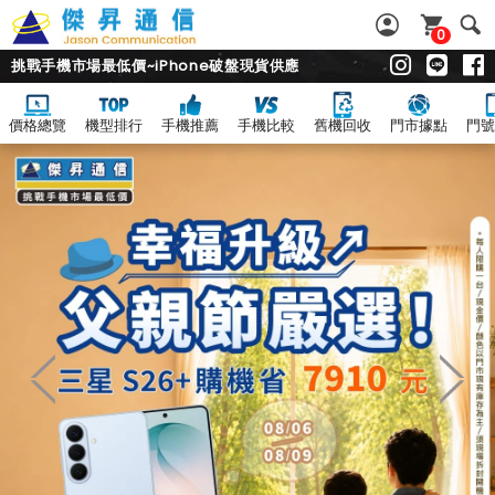
0
挑戰手機市場最低價~iPhone破盤現貨供應
價格總覽
機型排行
手機推薦
手機比較
舊機回收
門市據點
門號