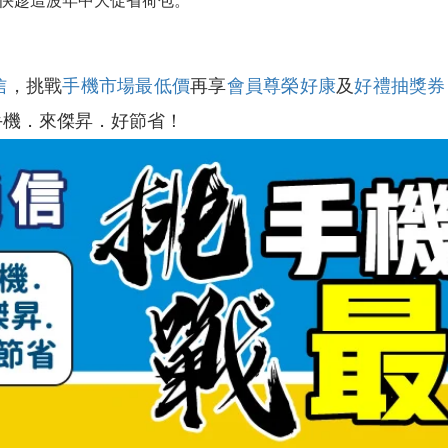
價格，快趁這波年中大促省荷包。
信
，挑戰
手機市場最低價
再享
會員尊榮好康
及
好禮抽獎券
手機．來傑昇．好節省！