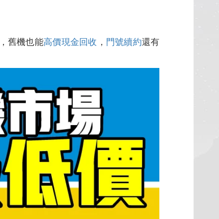
，舊機也能
高價現金回收
，
門號續約
還有