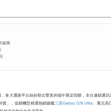
現折破萬
折
 元
，各大通路平台紛紛祭出豐富的端午限定回饋，全台連鎖通訊通
特賣」，促銷機型精選熱銷旗艦
三星Galaxy S26 Ultra
、萬元高