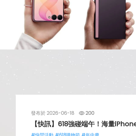
發布於
2026-06-18
200
【快訊】618強碰端午！海量iPhone
#快閃活動
#618購物節
#年中慶