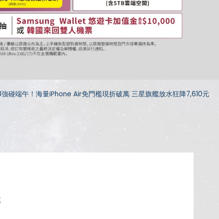
8強碰端午！海量iPhone Air免門檻現折破萬 三星旗艦放水狂降7,610元
元