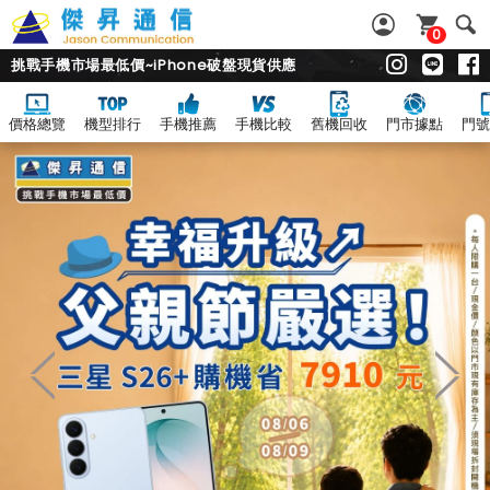
0
挑戰手機市場最低價~iPhone破盤現貨供應
價格總覽
機型排行
手機推薦
手機比較
舊機回收
門市據點
門號