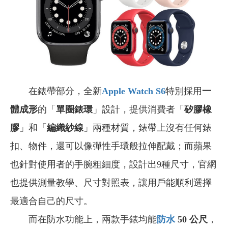
在錶帶部分，全新
Apple Watch S6
特別採用
一
體成形
的「
單圈錶環
」設計，提供消費者「
矽膠橡
膠
」和「
編織紗線
」兩種材質，錶帶上沒有任何錶
扣、物件，還可以像彈性手環般拉伸配戴；而蘋果
也針對使用者的手腕粗細度，設計出9種尺寸，官網
也提供測量教學、尺寸對照表，讓用戶能順利選擇
最適合自己的尺寸。
而在防水功能上，兩款手錶均能
防水
50 公尺
，