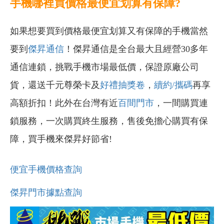
手機哪裡買價格最便宜划算有保障?
如果想要買到價格最便宜划算又有保障的手機當然
要到
傑昇通信
！傑昇通信是全台最大且經營30多年
通信連鎖，挑戰手機市場最低價，保證原廠公司
貨，還送千元尊榮卡及
好禮抽獎卷
，
續約/攜碼
再享
高額折扣！此外在台灣有近
百間門市
，一間購買連
鎖服務，一次購買終生服務，售後免擔心購買有保
障，買手機來傑昇好節省!
便宜手機價格查詢
傑昇門市據點查詢