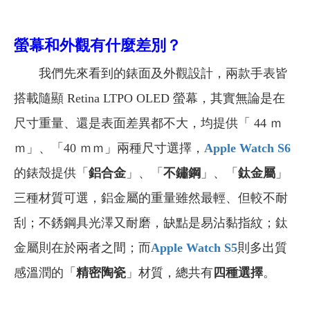
螢幕和外觀有什麼差別？
我們先來看到的錶面及外觀設計，兩款手表皆
搭載隨顯 Retina LTPO OLED 螢幕，其實無論是在
尺寸重量、還是表面差異都不大，均提供「 44 ｍ
ｍ」、「40 ｍｍ」兩種尺寸選擇，
Apple Watch S6
的錶殼提供「
鋁合金
」、「
不鏽鋼
」、「
鈦金屬
」
三種材質可選，鋁金屬的重量雖然最輕、但較不耐
刮；不銹鋼具光澤又耐磨，缺點是易沾黏指紋；鈦
金屬則在於兩者之間；而
Apple Watch S5
則多出質
感溫潤的「
精密陶瓷
」材質，總共有
四種選擇
。