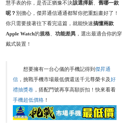
慧手表的你，是否正猶豫不決
該選擇新
、
舊哪一款
呢？
別擔心，傑昇通信通通都幫你把重點畫好了！
你只需要接著往下看完這篇，就能快速
搞懂兩款
Apple Watch
的
規格
、
功能差異
，選出最適合你的穿
戴式裝置！
想要擁有一台心儀的手機記得到
傑昇通
信
，挑戰手機市場最低價還送千元尊榮卡及
好
禮抽獎卷
，搭配門號再享高額折扣！快來看看
手機超低價格
！