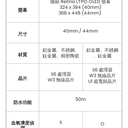
隨顯 Retina LTPO OLED 螢幕
324 x 394 (40mm)
螢幕
368 x 448 (44mm)
40mm / 44mm
尺寸
鋁金屬、不銹鋼、
鋁金屬、不銹鋼
材質
鈦金屬、精密陶瓷
、鈦金屬
S6 處理器
S6 處理器
W3 無線晶片
晶片
W3 無線晶片
U1 超寬頻晶片
50m
防水功能
X
血氧濃度偵
O
測