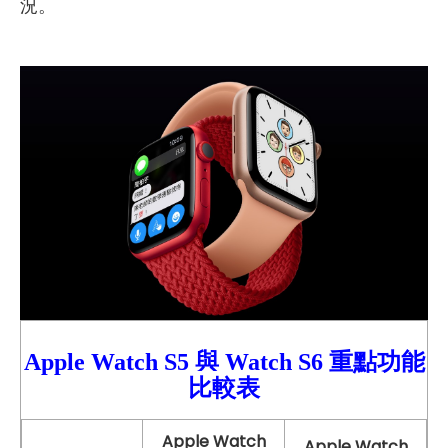
況。
Apple Watch S5
與
Watch
S6 重點功能
比較
表
Apple Watch
Apple Watch