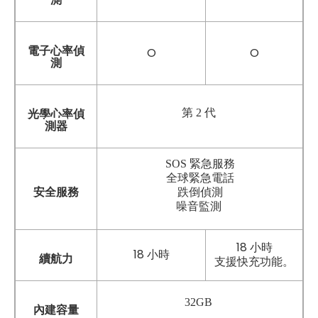
電子心率偵
O
O
測
第 2 代
光學心率偵
測器
SOS 緊急服務
全球緊急電話
安全服務
跌倒偵測
噪音監測
18 小時
18 小時
續航力
支援快充功能。
32GB
內建容量