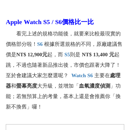
Apple Watch S5 / S6價格比一比
看完上述的規格功能後，就要來比較最現實的
價格部分啦！
S6
根據所選規格的不同，原廠建議售
價是
NT$ 12,900元
起，而
S5
則是
NT$ 13,400 元
起
跳，不過也隨著新品推出後，市價也跟著大降了！
至於會建議大家怎麼選呢？
Watch S6
主要在
處理
器
和
螢幕亮度
大升級，並增加「
血氧濃度偵測
」功
能；若無預算上的考量，基本上還是會推薦你「換
新不換舊」囉！