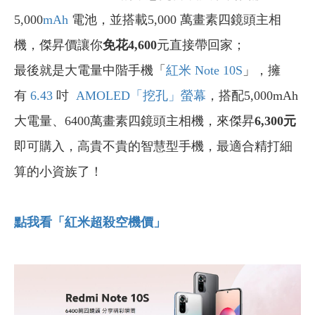
5,000
mAh
電池，並搭載5,000 萬畫素四鏡頭主相
機，傑昇價讓你
免花4,600
元直接帶回家；
最後就是大電量中階手機「
紅米 Note 10S
」，擁
有
6.43
吋
AMOLED
「挖孔」螢幕
，搭配5,000mAh
大電量、6400萬畫素四鏡頭主相機，來傑昇
6,300元
即可購入，高貴不貴的智慧型手機，最適合精打細
算的小資族了！
點我看「紅米超殺空機價」