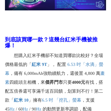
到底該買哪一款？這幾台紅米手機被推
爆！
想購入紅米手機卻不知道買哪款比較好？全場
價格最低的「
紅米 9T
」， 配置
6.53 吋
「水滴」螢
幕
，備有 6,000mAh強勁續航力，還後置 4,800 萬
畫
素
四鏡頭主相機，來
傑昇門市
只要
4000元
有找，搭
配五倍券還可享滿千送百回饋，划算到不行！第二
款「
紅米 10
」擁有
6.5 吋
「挖孔」螢幕
，支援
45
Hz
/ 60
Hz
/ 90
Hz
的動態更新率調節，配備