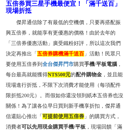
五倍券買三星手機最便宜！「滿千送百」
現場折抵
傑昇通信除了有最低的空機價，只要再搭配振
興五倍券，就能享有更優惠的價格！由於去年的
「三倍券優惠活動」廣受鐵粉好評，所以這次我們
決定再推出「
五倍券購機滿千送百
」活動！民眾只
要使用五倍券到
全台傑昇門市
購買
手機
/
平板電腦
，
每台最高就能獲得
NT$500
元
的
配件購物金
，並且能
現場進行折抵，不限下次消費才能使用（每項配件
限折抵200元）。而假如你還沒領到紙本五倍券也沒
關係！為了讓各位早日買到新手機享折扣，傑昇通
信還貼心推出「
可提前使用五倍券
」的購買方式，
消費者
可以先用現金購買手機/平板
，現場回饋「滿