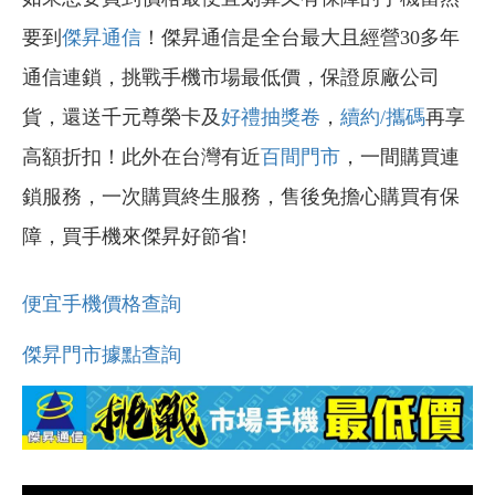
要到
傑昇通信
！傑昇通信是全台最大且經營30多年
通信連鎖，挑戰手機市場最低價，保證原廠公司
貨，還送千元尊榮卡及
好禮抽獎卷
，
續約/攜碼
再享
高額折扣！此外在台灣有近
百間門市
，一間購買連
鎖服務，一次購買終生服務，售後免擔心購買有保
障，買手機來傑昇好節省!
便宜手機價格查詢
傑昇門市據點查詢