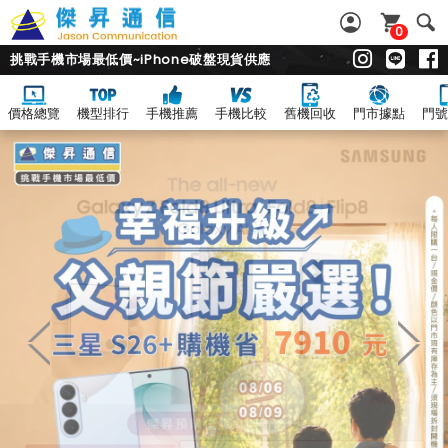
0
挑戰手機市場最低價~iPhone破盤現貨供應
價格總覽
機型排行
手機推薦
手機比較
舊機回收
門市據點
門號