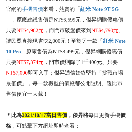
官網的
手機售價
來看，熱賣的「
紅米 Note 9T 5G
」，原廠建議售價是NT$6,699元，傑昇網購優惠價
只要
NT$4,982
元
，而門市破盤價來到
NT$4,790
元
、
讓民眾直接現省快2,000元！至於另一款「
紅米 Note
10 Pro
」原廠售價為NT$8,499元，傑昇網購優惠價
只要
NT$7,374
元
，門市價則降了1千400元、只要
NT$7,090
即可入手；傑昇通信始終堅持「挑戰市場
最低價」，每一款機型的價錢都公開透明、還比市
售價便宜一大截！
＊此為
2021/10/17
當日售價
，傑昇將
每日更新手機
價
格
，可點擊下方網址即時查看：