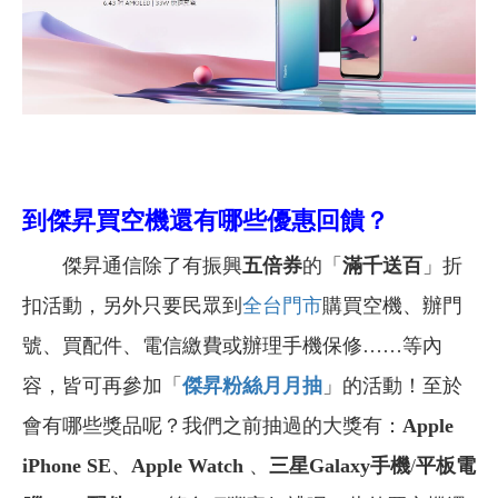
到傑昇買空機還有哪些優惠回饋？
傑昇通信除了有振興
五倍券
的「
滿千送百
」折
扣活動，另外只要民眾到
全台門市
購買空機、辦門
號、買配件、電信繳費或辦理手機保修……等內
容，皆可再參加「
傑昇粉絲月月抽
」的活動！至於
會有哪些獎品呢？我們之前抽過的大獎有：
Apple
iPhone SE
、
Apple Watch
、
三星Galaxy手機
/
平板電