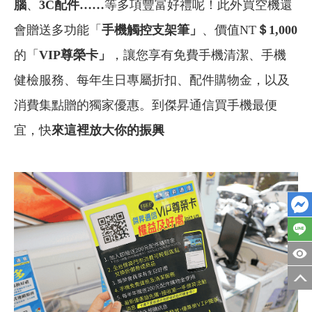
腦
、
3C
配件……
等多項豐富好禮呢！此外買空機還
會贈送多功能「
手機觸控支架筆」
、價值NT
＄1,000
的「
VIP
尊榮卡」
，讓您享有免費手機清潔、手機
健檢服務、每年生日專屬折扣、配件購物金，以及
消費集點贈的獨家優惠。到傑昇通信買手機最便
宜，快
來這裡放大你的振興