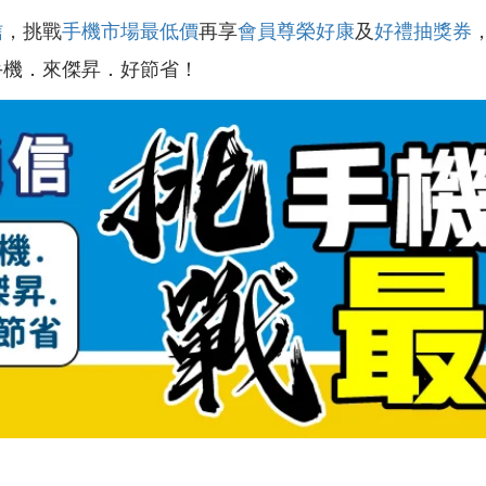
信
，挑戰
手機市場最低價
再享
會員尊榮好康
及
好禮抽獎券
手機．來傑昇．好節省！