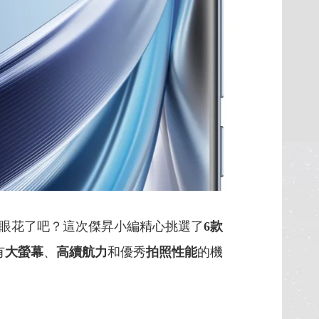
眼花了吧？這次傑昇小編精心挑選了
6
款
有
大螢幕
、
高續航力
和優秀
拍照性能
的機