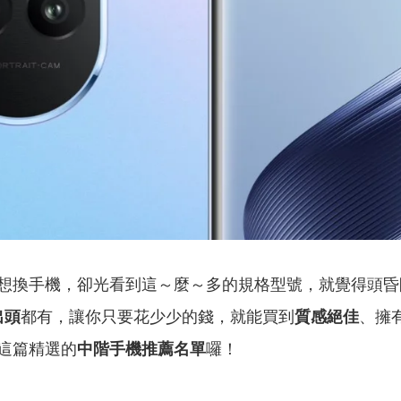
想換手機，卻光看到這～麼～多的規格型號，就覺得頭昏
出頭
都有，讓你只要花少少的錢，就能買到
質感絕佳
、擁
這篇精選的
中階手機推薦名單
囉！