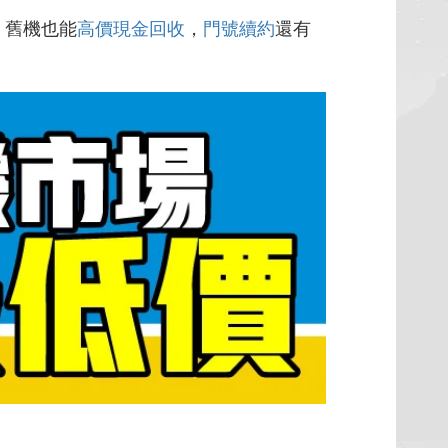
，舊機也能
高價現金回收
，
門號續約
還有