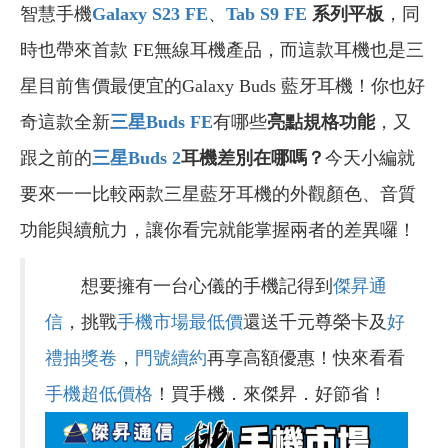
智慧手機
Galaxy S23 FE
、
Tab S9 FE
系列平板
，同
時也帶來首款 FE無線耳機產品，而這款耳機也是三
星目前售價最便宜的Galaxy Buds 藍牙耳機！你也好
奇這款全新
三星Buds FE
有哪些
亮點規格功能
，又
跟之前的
三星Buds 2
耳機差別在哪嗎？
今天小編就
要來一一比較兩款三星藍牙耳機的外觀顏色、音質
功能與續航力，讓你看完就能掌握兩者的差異囉！
想要擁有一台心儀的手機記得到
傑昇通
信
，挑戰
手機市場最低價
還送千元尊榮卡及
好
禮抽獎卷
，
門號續約
再享高額優惠！快來看看
手機超低價格
！買手機．來傑昇．好節省！