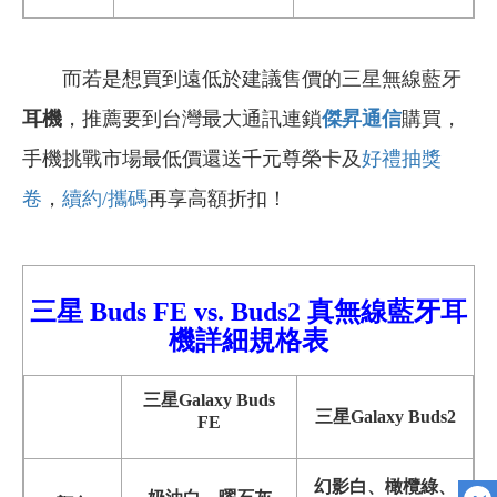
而若是想買到遠低於建議售價的三星無線藍牙
耳機
，推薦要到台灣最大通訊連鎖
傑昇通信
購買，
手機挑戰市場最低價還送千元尊榮卡及
好禮抽獎
卷
，
續約/攜碼
再享高額折扣！
三星 Buds FE vs. Buds2 真無線藍牙耳
機詳細規格
表
三星Galaxy
Buds
三星Galaxy Buds2
FE
幻影白、橄欖綠、