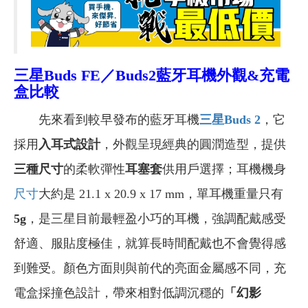
三星Buds FE／Buds2藍牙耳機外觀&充電
盒比較
先來看到較早發布的藍牙耳機
三星Buds 2
，它
採用
入耳式設計
，外觀呈現經典的圓潤造型，提供
三種尺寸
的柔軟彈性
耳塞套
供用戶選擇；耳機機身
尺寸
大約是 21.1 x 20.9 x 17 mm，單耳機重量只有
5g
，是三星目前最輕盈小巧的耳機，強調配戴感受
舒適、服貼度極佳，就算長時間配戴也不會覺得感
到難受。顏色方面則與前代的亮面金屬感不同，充
電盒採撞色設計，帶來相對低調沉穩的
「
幻影