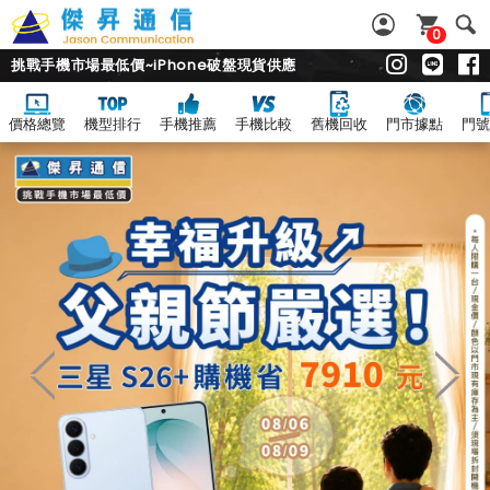
0
挑戰手機市場最低價~iPhone破盤現貨供應
價格總覽
機型排行
手機推薦
手機比較
舊機回收
門市據點
門號