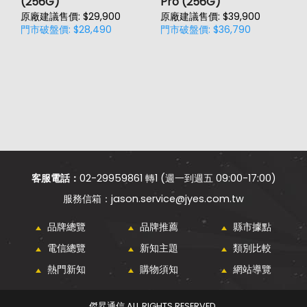
(256G)
Pro (256G)
(
原廠建議售價: $29,900
原廠建議售價: $39,900
原
門市破盤價: $28,490
門市破盤價: $36,790
門
客服電話：
02-29959861 轉1 (週一到週五 09:00-17:00)
jason.service@jyes.com.tw
品牌總覽
品牌推薦
縣市據點
電信總覽
新知主題
類別比較
熱門新知
購物須知
網站導覽
傑昇通信 ALL RIGHTS RESERVED.