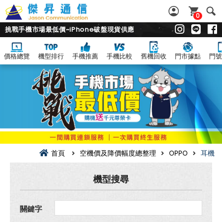
0
挑戰手機市場最低價~iPhone破盤現貨供應
價格總覽
機型排行
手機推薦
手機比較
舊機回收
門市據點
門號
耳
機
空
機
價
及
降
價
幅
度
總
首頁
空機價及降價幅度總整理
OPPO
耳機
整
理
機型搜尋
關鍵字