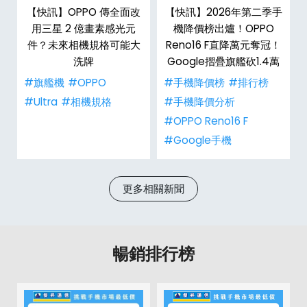
o
【快訊】OPPO 傳全面改
【快訊】2026年第二季手
耳
用三星 2 億畫素感光元
機降價榜出爐！OPPO
！
件？未來相機規格可能大
Reno16 F直降萬元奪冠！
洗牌
Google摺疊旗艦砍1.4萬
#旗艦機
#OPPO
#手機降價榜
#排行榜
#Ultra
#相機規格
#手機降價分析
#OPPO Reno16 F
#Google手機
更多相關新聞
暢銷排行榜