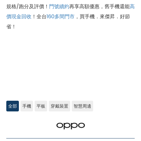
規格/跑分及評價！
門號續約
再享高額優惠，舊手機還能
高
價現金回收
！全台
160多間門市
，買手機．來傑昇．好節
省！
全部
手機
平板
穿戴裝置
智慧周邊
OPPO