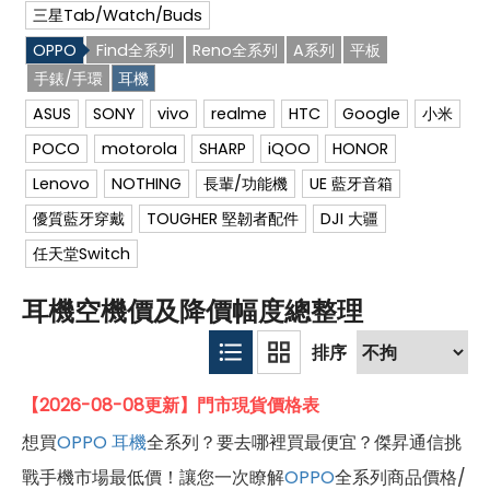
三星Tab/Watch/Buds
OPPO
Find全系列
Reno全系列
A系列
平板
手錶/手環
耳機
ASUS
SONY
vivo
realme
HTC
Google
小米
POCO
motorola
SHARP
iQOO
HONOR
Lenovo
NOTHING
長輩/功能機
UE 藍牙音箱
優質藍牙穿戴
TOUGHER 堅韌者配件
DJI 大疆
任天堂Switch
耳機空機價及降價幅度總整理
【2026-08-08更新】門市現貨價格表
想買
OPPO
耳機
全系列？要去哪裡買最便宜？傑昇通信挑
戰手機市場最低價！讓您一次瞭解
OPPO
全系列商品價格/