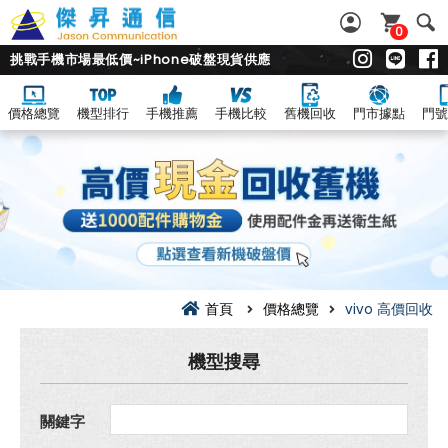
0
挑戰手機市場最低價~iPhone破盤現貨供應
價格總覽
機型排行
手機推薦
手機比較
舊機回收
門市據點
門號
vivo
全
系
列
舊
機.
二
手
機.
中
古
首頁
價格總覽
vivo 高價回收
機
高
價
機型搜尋
現
金
回
關鍵字
收
價