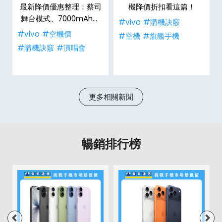
最新降價優惠整理：蔡司
機降價折扣看這篇！
舞台模式、7000mAh大
#vivo
#購機訣竅
電量，空機推薦哪裡買低
#vivo
#空機價
#空機
#旗艦手機
價？
#購機訣竅
#演唱會
更多相關新聞
暢銷排行榜