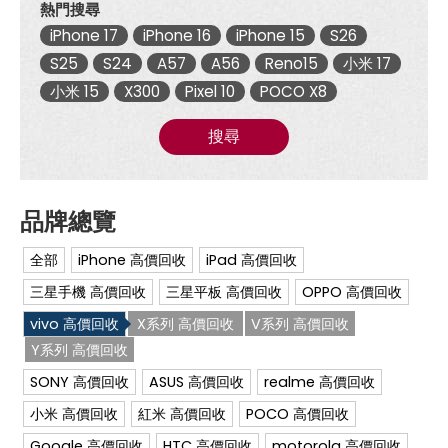
熱門搜尋
格
表|
iPhone 17
iPhone 16
iPhone 15
S26
傑
昇
S25
S24
A57
A56
Reno15
小米 17
通
小米 15
X300
Pixel 10
POCO X8
信
~
挑
搜尋
戰
手
機
市
場
最
低
全部
iPhone 高價回收
iPad 高價回收
價
三星手機 高價回收
三星平板 高價回收
OPPO 高價回收
vivo 高價回收
X系列 高價回收
V系列 高價回收
Y系列 高價回收
SONY 高價回收
ASUS 高價回收
realme 高價回收
小米 高價回收
紅米 高價回收
POCO 高價回收
Google 高價回收
HTC 高價回收
motorola 高價回收