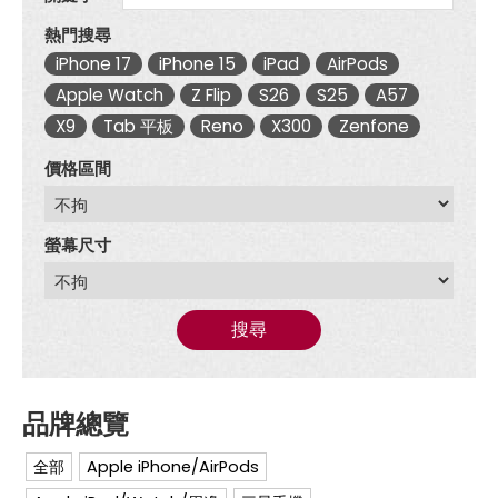
熱門搜尋
iPhone 17
iPhone 15
iPad
AirPods
Apple Watch
Z Flip
S26
S25
A57
X9
Tab 平板
Reno
X300
Zenfone
價格區間
螢幕尺寸
搜尋
全部
Apple iPhone/AirPods