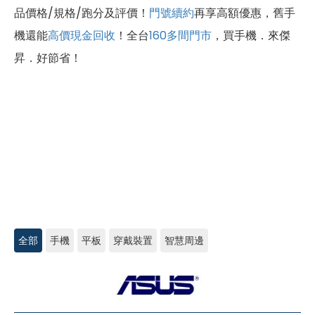
品價格/規格/跑分及評價！
門號續約
再享高額優惠，舊手
機還能
高價現金回收
！全台
160多間門市
，買手機．來傑
昇．好節省！
全部
手機
平板
穿戴裝置
智慧周邊
ASUS