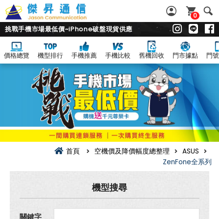
0
挑戰手機市場最低價~iPhone破盤現貨供應
價格總覽
機型排行
手機推薦
手機比較
舊機回收
門市據點
門號
ZenFone
全
系
列
空
機
價
及
降
價
幅
首頁
空機價及降價幅度總整理
ASUS
度
ZenFone全系列
總
整
理
機型搜尋
關鍵字