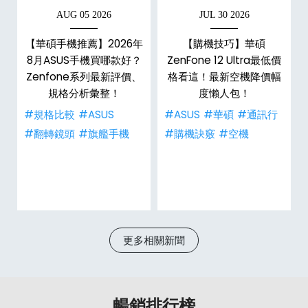
AUG 05 2026
JUL 30 2026
【華碩手機推薦】2026年
【購機技巧】華碩
8月ASUS手機買哪款好？
ZenFone 12 Ultra最低價
門
Zenfone系列最新評價、
格看這！最新空機降價幅
規格分析彙整！
度懶人包！
#規格比較
#ASUS
#ASUS
#華碩
#通訊行
#翻轉鏡頭
#旗艦手機
#購機訣竅
#空機
更多相關新聞
暢銷排行榜