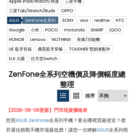
Apple iPad/Watch/周邊
三星手機
三星Tab/Watch/Buds
OPPO
ASUS
ZenFone全系列
SONY
vivo
realme
HTC
Google
小米
POCO
motorola
SHARP
iQOO
HONOR
Lenovo
NOTHING
長輩/功能機
UE 藍牙音箱
優質藍牙穿戴
TOUGHER 堅韌者配件
DJI 大疆
任天堂Switch
ZenFone全系列空機價及降價幅度總
整理
【2026-08-06更新】門市現貨價格表
想買
ASUS
ZenFone
全系列手機？要去哪裡買最便宜？傑
昇通信挑戰手機市場最低價！讓您一次瞭解
ASUS
全系列商