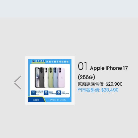
01
耳機
Apple iPhone 17
降噪款)
(256G)
原廠建議售價: $29,900
0(價
門市破盤價: $28,490