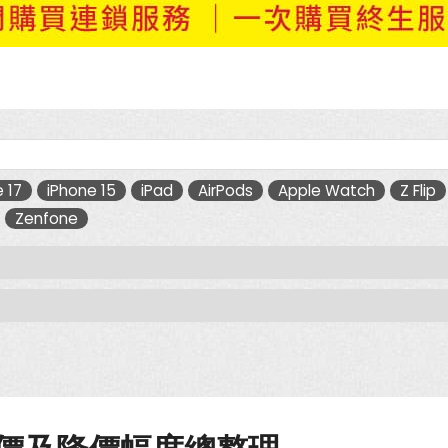
 17
iPhone 15
iPad
AirPods
Apple Watch
Z Flip
Zenfone