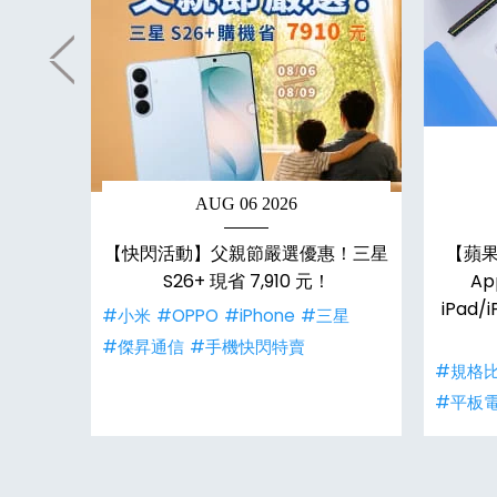
AUG 06 2026
結束？小
【快閃活動】父親節嚴選優惠！三星
【蘋果
市場提前
S26+ 現省 7,910 元！
Ap
iPad/i
#小米
#OPPO
#iPhone
#三星
#傑昇通信
#手機快閃特賣
#規格
#平板