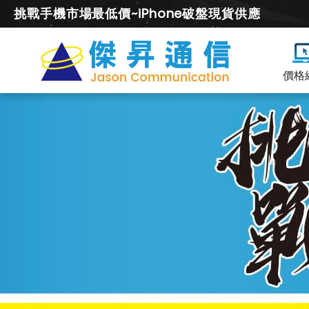
挑戰手機市場最低價~iPhone破盤現貨供應
價格
平
板
空
機
價
及
降
價
幅
度
總
整
理