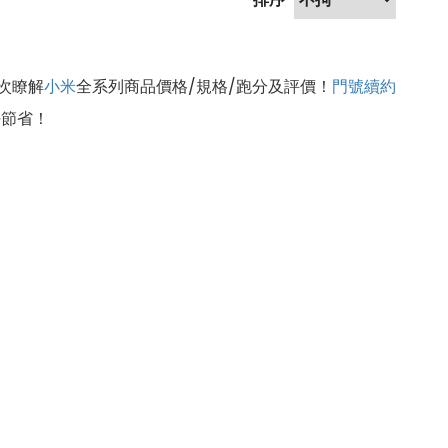
次瞭解
小米
全系列商品價格/規格/跑分及評價！
門號續約
好節省！