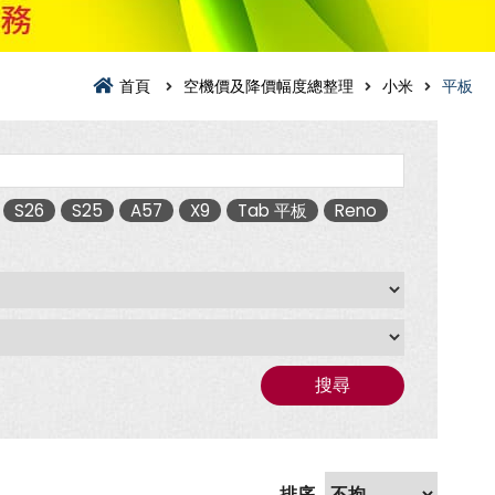
首頁
空機價及降價幅度總整理
小米
平板
S26
S25
A57
X9
Tab 平板
Reno
搜尋