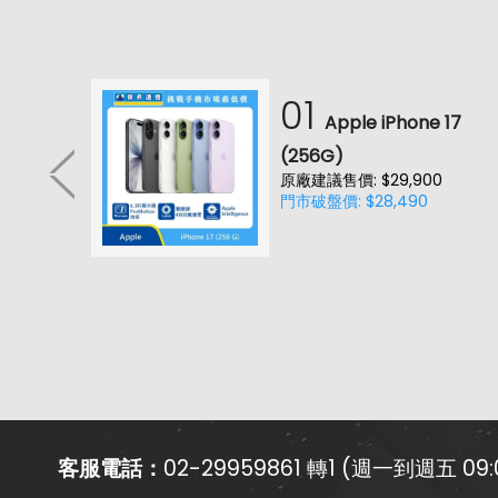
01
耳機
Apple iPhone 17
降噪款)
(256G)
原廠建議售價: $29,900
0(價
門市破盤價: $28,490
客服電話：
02-29959861 轉1 (週一到週五 09:0