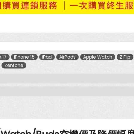
 17
iPhone 15
iPad
AirPods
Apple Watch
Z Flip
Zenfone