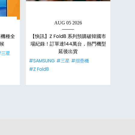
AUG 05 2026
艦機種全
【快訊】Z Fold8 系列預購破韓國市
【機型比
候
場紀錄！訂單達144萬台，熱門機型
S26
延後出貨
#三星
#SAMSUNG
#三星
#摺疊機
#SAM
#Z Fold8
#Z Fol