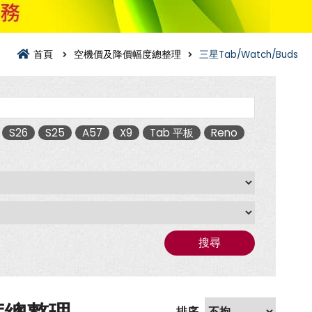
首頁
空機價及降價幅度總整理
三星Tab/Watch/Buds
S26
S25
A57
X9
Tab 平板
Reno
搜尋