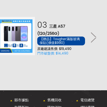
03
三星 A57
(12G/256G)
【贈品】Tougher滿版玻璃
保貼(價值$990)
原廠建議售價: $19,490
門市破盤價: $14,490
縣市據點
舊機回收
電信總覽