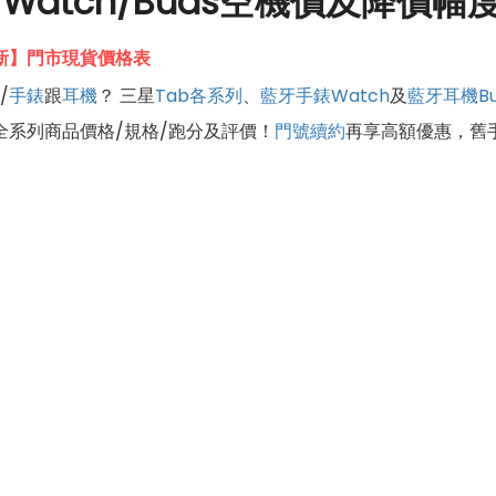
/Watch/Buds空機價及降價
6更新】門市現貨價格表
/
手錶
跟
耳機
？ 三星
Tab各系列
、
藍牙手錶Watch
及
藍牙耳機Bu
全系列商品價格/規格/跑分及評價！
門號續約
再享高額優惠，舊