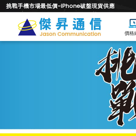
挑戰手機市場最低價~iPhone破盤現貨供應
價格
三
星
Tab/Watch/Buds
空
機
價
及
降
價
幅
度
總
整
理