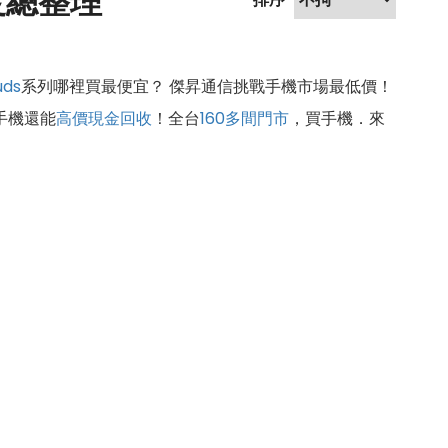
幅度總整理
ds
系列哪裡買最便宜？ 傑昇通信挑戰手機市場最低價！
手機還能
高價現金回收
！全台
160多間門市
，買手機．來