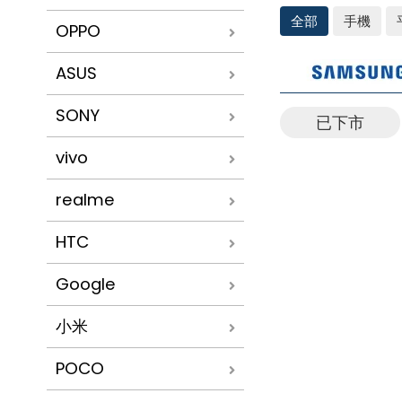
全部
手機
OPPO
三
ASUS
星
Tab/Watch/Buds
SONY
已下市
vivo
realme
HTC
Google
小米
POCO