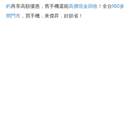
約
再享高額優惠，舊手機還能
高價現金回收
！全台
160多
間門市
，買手機．來傑昇．好節省！