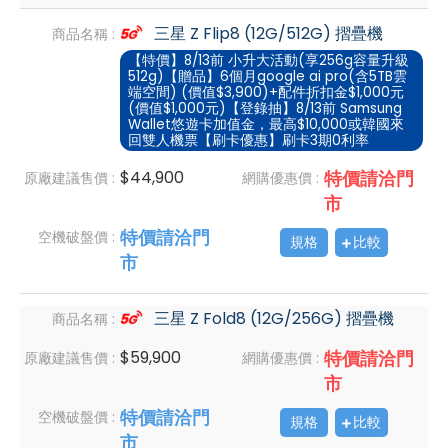
三星 Z Flip8 (12G/512G) 摺疊機
商品名稱 :
【特價】8/13前 小升大活動(享256g容量升級
512g)【贈品】6個月google ai pro(含5TB雲
端空間) (價值$3,900)+配件折扣金$1,000元
(價值$1,000元)【登錄抽】8/13前 Samsung
Wallet悠遊卡加值金，最高$10,000或韓國來
回雙人機票【刷卡優惠】刷卡3期0利率
$44,900
特價請洽門
原廠建議售價 :
網購優惠價 :
市
特價請洽門
空機破盤價 :
規格
比較
市
三星 Z Fold8 (12G/256G) 摺疊機
商品名稱 :
$59,900
特價請洽門
原廠建議售價 :
網購優惠價 :
市
特價請洽門
空機破盤價 :
規格
比較
市