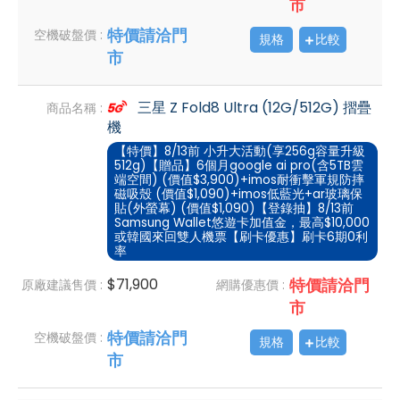
市
特價請洽門
空機破盤價 :
規格
比較
市
三星 Z Fold8 Ultra (12G/512G) 摺疊
商品名稱 :
機
【特價】8/13前 小升大活動(享256g容量升級
512g)【贈品】6個月google ai pro(含5TB雲
端空間) (價值$3,900)+imos耐衝擊軍規防摔
磁吸殼 (價值$1,090)+imos低藍光+ar玻璃保
貼(外螢幕) (價值$1,090)【登錄抽】8/13前
Samsung Wallet悠遊卡加值金，最高$10,000
或韓國來回雙人機票【刷卡優惠】刷卡6期0利
率
$71,900
特價請洽門
原廠建議售價 :
網購優惠價 :
市
特價請洽門
空機破盤價 :
規格
比較
市