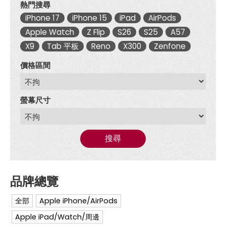
熱門搜尋
iPhone 17
iPhone 15
iPad
AirPods
Apple Watch
Z Flip
S26
S25
A57
X9
Tab 平板
Reno
X300
Zenfone
價格區間
螢幕尺寸
搜尋
全部
Apple iPhone/AirPods
Apple iPad/Watch/周邊