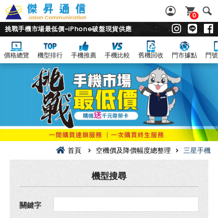
0
挑戰手機市場最低價~iPhone破盤現貨供應
價格總覽
機型排行
手機推薦
手機比較
舊機回收
門市據點
門號
三
星
手
機
空
機
價
及
降
價
幅
首頁
空機價及降價幅度總整理
三星手機
度
總
整
機型搜尋
理
關鍵字