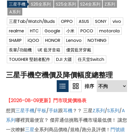
三星手機
S26全系列
S25全系列
S24全系列
Z系列
A系列
三星Tab/Watch/Buds
OPPO
ASUS
SONY
vivo
realme
HTC
Google
小米
POCO
motorola
SHARP
iQOO
HONOR
Lenovo
NOTHING
長輩/功能機
UE 藍牙音箱
優質藍牙穿戴
TOUGHER 堅韌者配件
DJI 大疆
任天堂Switch
三星手機空機價及降價幅度總整理
【2026-08-09更新】門市現貨價格表
想買
三星
手機
/
平板
/
手錶
跟
耳機
？？ 三星
Z系列
/
S系列
/
A
系列
哪裡買最便宜？ 傑昇通信挑戰手機市場最低價！ 讓您
一次瞭解
三星
全系列商品價格/規格/跑分及評價！
門號續