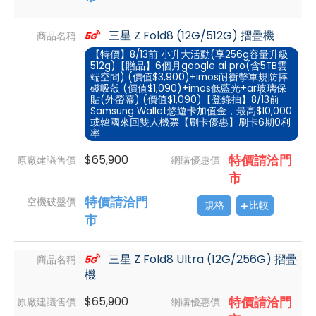
三星 Z Fold8 (12G/512G) 摺疊機
商品名稱 :
【特價】8/13前 小升大活動(享256g容量升級
512g)【贈品】6個月google ai pro(含5TB雲
端空間) (價值$3,900)+imos耐衝擊軍規防摔
磁吸殼 (價值$1,090)+imos低藍光+ar玻璃保
貼(外螢幕) (價值$1,090)【登錄抽】8/13前
Samsung Wallet悠遊卡加值金，最高$10,000
或韓國來回雙人機票【刷卡優惠】刷卡6期0利
率
$65,900
特價請洽門
原廠建議售價 :
網購優惠價 :
市
特價請洽門
空機破盤價 :
規格
比較
市
三星 Z Fold8 Ultra (12G/256G) 摺疊
商品名稱 :
機
$65,900
特價請洽門
原廠建議售價 :
網購優惠價 :