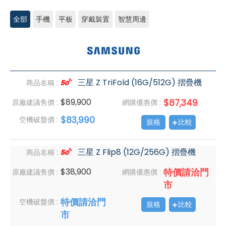
全部
手機
平板
穿戴裝置
智慧周邊
三
星
手
機
三星 Z TriFold (16G/512G) 摺疊機
商品名稱 :
$89,900
$87,349
原廠建議售價 :
網購優惠價 :
$83,990
空機破盤價 :
規格
比較
三星 Z Flip8 (12G/256G) 摺疊機
商品名稱 :
$38,900
特價請洽門
原廠建議售價 :
網購優惠價 :
市
特價請洽門
空機破盤價 :
規格
比較
市