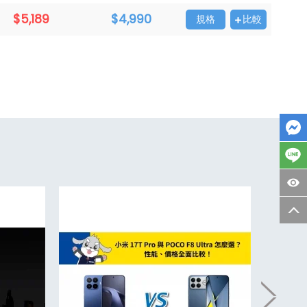
$5,189
$4,990
規格
比較