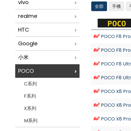
vivo
全部
手機
realme
POCO
HTC
POCO F8 Pro
Google
POCO F8 Pro
小米
POCO F8 Ult
POCO
POCO F8 Ult
C系列
POCO X8 Pro
F系列
POCO X8 Pro
X系列
POCO X8 Pro
M系列