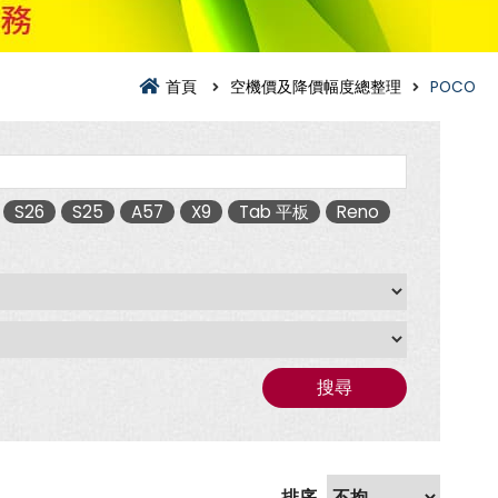
首頁
空機價及降價幅度總整理
POCO
S26
S25
A57
X9
Tab 平板
Reno
搜尋