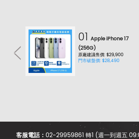
01
耳機
Apple iPhone 17
降噪款)
(256G)
原廠建議售價: $29,900
門市破盤價: $28,490
客服電話：
02-29959861 轉1 (週一到週五 09:0