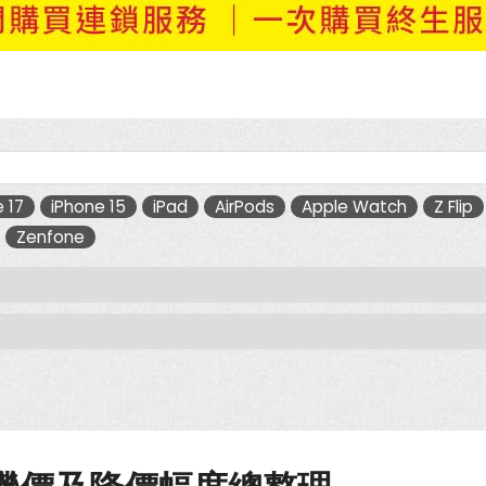
 17
iPhone 15
iPad
AirPods
Apple Watch
Z Flip
Zenfone