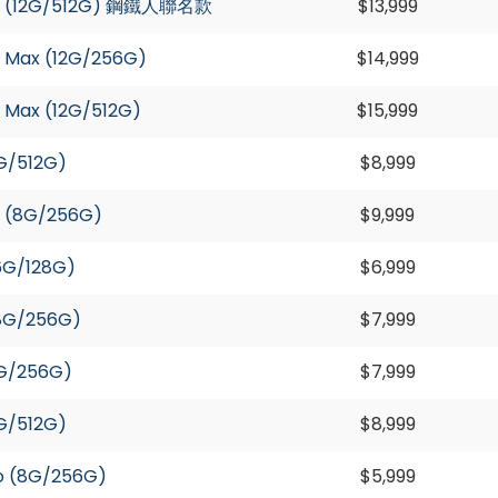
o (12G/512G) 鋼鐵人聯名款
$13,999
 Max (12G/256G)
$14,999
 Max (12G/512G)
$15,999
G/512G)
$8,999
 (8G/256G)
$9,999
6G/128G)
$6,999
8G/256G)
$7,999
G/256G)
$7,999
G/512G)
$8,999
o (8G/256G)
$5,999