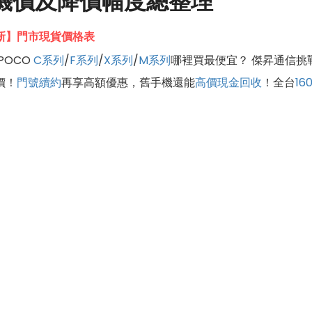
空機價及降價幅度總整理
7更新】門市現貨價格表
POCO
C系列
/
F系列
/
X系列
/
M系列
哪裡買最便宜？ 傑昇通信挑
價！
門號續約
再享高額優惠，舊手機還能
高價現金回收
！全台
1