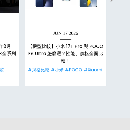
JUN 17 2026
年8月
【機型比較】小米 17T Pro 與 POCO
【6/
/X全系列
F8 Ultra 怎麼選？性能、價格全面比
像與旗
！
較！
走勢
竅
#規格比較
#小米
#POCO
#Xiaomi
#vivo
#降價