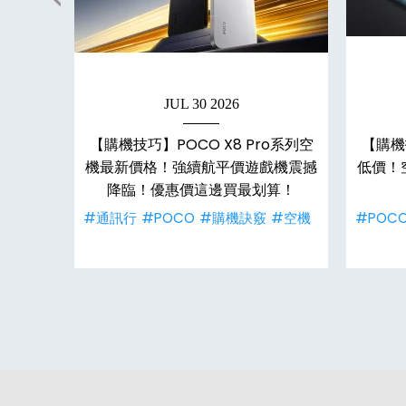
JUL 30 2026
s：
【購機技巧】POCO X8 Pro系列空
【購機
吋螢幕，平
機最新價格！強續航平價遊戲機震撼
低價！
降臨！優惠價這邊買最划算！
格介紹
#通訊行
#POCO
#購機訣竅
#空機
#POC