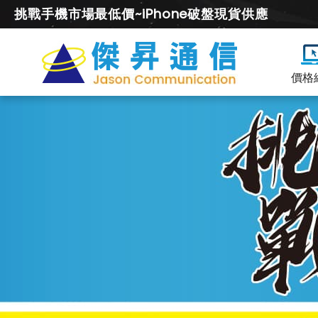
挑戰手機市場最低價~iPhone破盤現貨供應
價格
POCO
空
機
價
及
降
價
幅
度
總
整
理