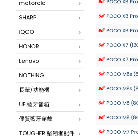
POCO X8 Pr
motorola
POCO X8 Pro
SHARP
POCO X8 Pro
iQOO
POCO X7 (12
HONOR
POCO X7 Pro
Lenovo
POCO M8s (
NOTHING
POCO M8s (
長輩/功能機
POCO M8 (8
UE 藍牙音箱
POCO M8 (8
優質藍牙穿戴
POCO M7 Pr
TOUGHER 堅韌者配件