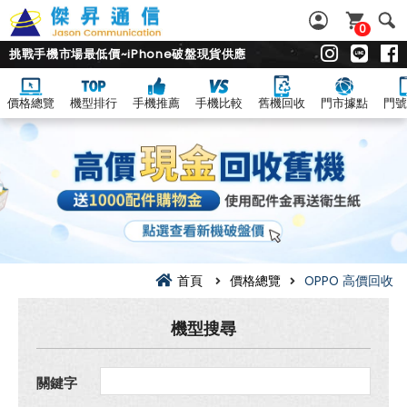
0
挑戰手機市場最低價~iPhone破盤現貨供應
價格總覽
機型排行
手機推薦
手機比較
舊機回收
門市據點
門號
OPPO
全
系
列
舊
機.
二
手
機.
中
古
首頁
價格總覽
OPPO 高價回收
機
高
價
機型搜尋
現
金
回
關鍵字
收
價