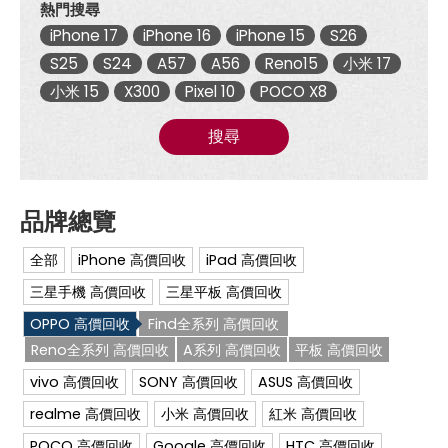
熱門搜尋
格
表|
iPhone 17
iPhone 16
iPhone 15
S26
傑
昇
S25
S24
A57
A56
Reno15
小米 17
通
小米 15
X300
Pixel 10
POCO X8
信
~
挑
搜尋
戰
手
機
市
場
最
低
全部
iPhone 高價回收
iPad 高價回收
價
三星手機 高價回收
三星平板 高價回收
OPPO 高價回收
Find全系列 高價回收
Reno全系列 高價回收
A系列 高價回收
平板 高價回收
vivo 高價回收
SONY 高價回收
ASUS 高價回收
realme 高價回收
小米 高價回收
紅米 高價回收
POCO 高價回收
Google 高價回收
HTC 高價回收