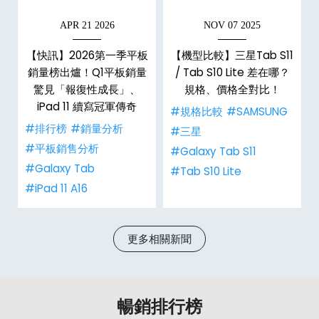
APR 21 2026
NOV 07 2025
0
【快訊】2026第一季平板
【機型比較】三星Tab S11
看
銷量榜出爐！Q1平板銷量
/ Tab S10 Lite 差在哪？
驚見「報復性成長」、
規格、價格全對比！
iPad 11 續寫冠軍傳奇
#規格比較
#SAMSUNG
#排行榜
#銷量分析
#三星
#平板銷售分析
#Galaxy Tab S11
#Galaxy Tab
#Tab S10 Lite
#iPad 11 A16
更多相關新聞
暢銷排行榜