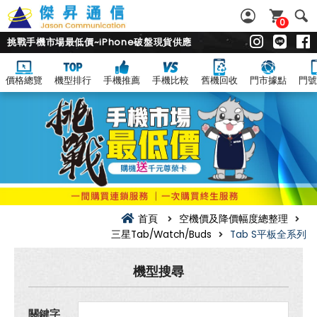
0
挑戰手機市場最低價~iPhone破盤現貨供應
價格總覽
機型排行
手機推薦
手機比較
舊機回收
門市據點
門號
Tab
S
平
板
全
系
列
空
機
價
及
首頁
空機價及降價幅度總整理
降
三星Tab/Watch/Buds
Tab S平板全系列
價
幅
度
機型搜尋
總
整
理
關鍵字