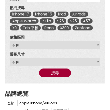
熱門搜尋
iPhone 17
iPhone 15
iPad
AirPods
Apple Watch
Z Flip
S26
S25
A57
X9
Tab 平板
Reno
X300
Zenfone
價格區間
螢幕尺寸
搜尋
全部
Apple iPhone/AirPods