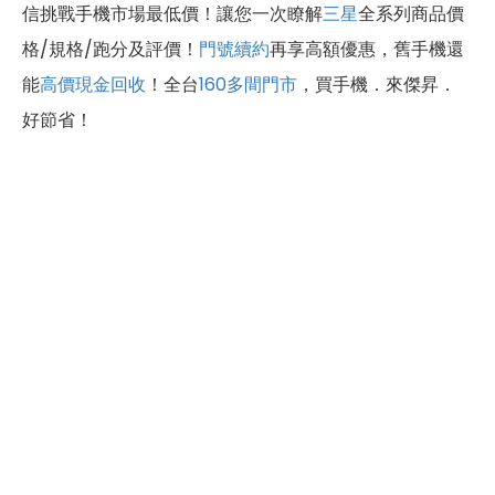
信挑戰手機市場最低價！讓您一次瞭解
三星
全系列商品價
格/規格/跑分及評價！
門號續約
再享高額優惠，舊手機還
能
高價現金回收
！全台
160多間門市
，買手機．來傑昇．
好節省！