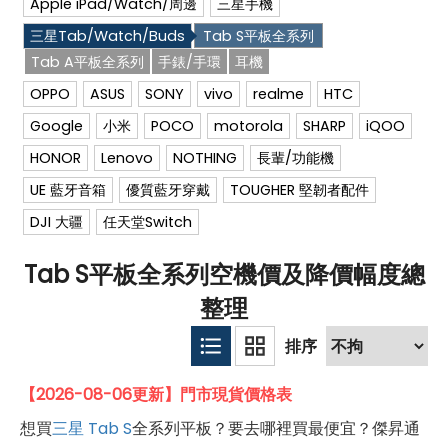
Apple iPad/Watch/周邊
三星手機
三星Tab/Watch/Buds
Tab S平板全系列
Tab A平板全系列
手錶/手環
耳機
OPPO
ASUS
SONY
vivo
realme
HTC
Google
小米
POCO
motorola
SHARP
iQOO
HONOR
Lenovo
NOTHING
長輩/功能機
UE 藍牙音箱
優質藍牙穿戴
TOUGHER 堅韌者配件
DJI 大疆
任天堂Switch
Tab S平板全系列空機價及降價幅度總
整理
【2026-08-06更新】門市現貨價格表
想買
三星
Tab S
全系列平板？要去哪裡買最便宜？傑昇通