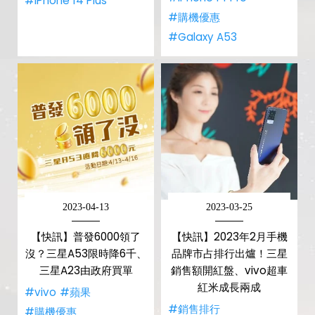
#iPhone 14 Plus
#購機優惠
#Galaxy A53
2023-04-13
2023-03-25
【快訊】普發6000領了
【快訊】2023年2月手機
沒？三星A53限時降6千、
品牌市占排行出爐！三星
三星A23由政府買單
銷售額開紅盤、vivo超車
紅米成長兩成
#vivo
#蘋果
#銷售排行
#購機優惠