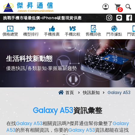
0
挑戰手機市場最低價~iPhone破盤現貨供應
價格總覽
機型排行
手機推薦
手機比較
舊機回收
門市據點
門號
生活科技新動態
優惠快訊/各類新知‧掌握最新趨勢
首頁
快訊新知
Galaxy A53
Galaxy A53
資訊彙整
在找
Galaxy A53
相關資訊嗎?傑昇通信幫你彙整了
Galaxy
A53
的所有相關資訊，你要的
Galaxy A53
資訊都能在這找