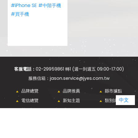
#iPhone SE
#中階手機
#買手機
客服電話：
02-29959861 轉1 (週一到週五 09:00-17:00)
jason.service@jyes.com.tw
品牌總覽
品牌推薦
縣市據點
中文
電信總覽
新知主題
類別比較
熱門新知
購物須知
網站導覽
傑昇通信 ALL RIGHTS RESERVED.
WEBDESIGN - GRNET