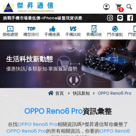
0
挑戰手機市場最低價~iPhone破盤現貨供應
價格總覽
機型排行
手機推薦
手機比較
舊機回收
門市據點
門號
生活科技新動態
優惠快訊/各類新知‧掌握最新趨勢
首頁
快訊新知
OPPO Reno6 Pro
OPPO Reno6 Pro
資訊彙整
在找
OPPO Reno6 Pro
相關資訊嗎?傑昇通信幫你彙整了
OPPO Reno6 Pro
的所有相關資訊，你要的
OPPO Reno6