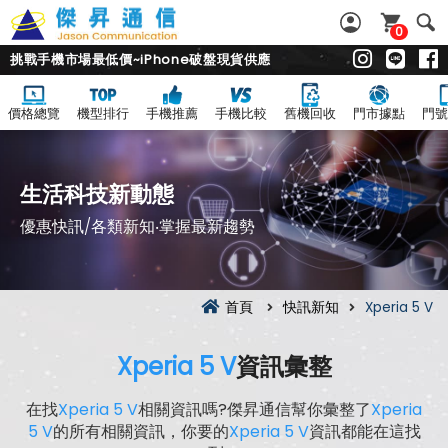
0
挑戰手機市場最低價~iPhone破盤現貨供應
價格總覽
機型排行
手機推薦
手機比較
舊機回收
門市據點
門號
生活科技新動態
優惠快訊/各類新知‧掌握最新趨勢
首頁
快訊新知
Xperia 5 V
Xperia 5 V
資訊彙整
在找
Xperia 5 V
相關資訊嗎?傑昇通信幫你彙整了
Xperia
5 V
的所有相關資訊，你要的
Xperia 5 V
資訊都能在這找