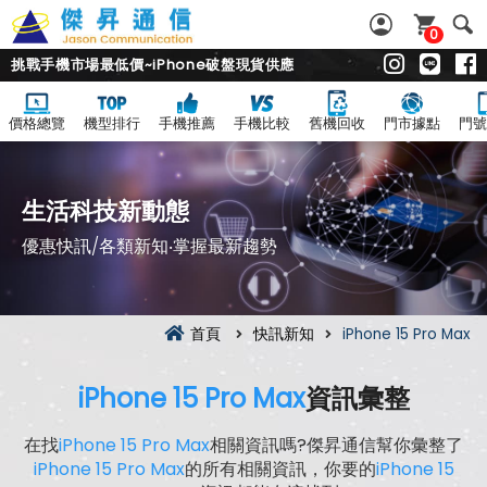
0
挑戰手機市場最低價~iPhone破盤現貨供應
價格總覽
機型排行
手機推薦
手機比較
舊機回收
門市據點
門號
生活科技新動態
優惠快訊/各類新知‧掌握最新趨勢
首頁
快訊新知
iPhone 15 Pro Max
iPhone 15 Pro Max
資訊彙整
在找
iPhone 15 Pro Max
相關資訊嗎?傑昇通信幫你彙整了
iPhone 15 Pro Max
的所有相關資訊，你要的
iPhone 15