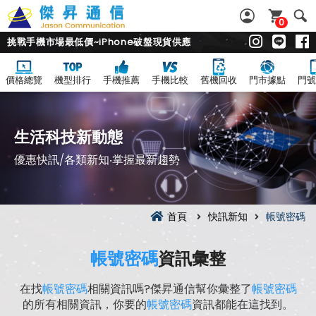
0
挑戰手機市場最低價~iPhone破盤現貨供應
價格總覽
機型排行
手機推薦
手機比較
舊機回收
門市據點
門號
生活科技新動態
優惠快訊/各類新知‧掌握最新趨勢
首頁
快訊新知
帳號密碼
帳號密碼
資訊彙整
在找
帳號密碼
相關資訊嗎?傑昇通信幫你彙整了
帳號密碼
的所有相關資訊，你要的
帳號密碼
資訊都能在這找到。