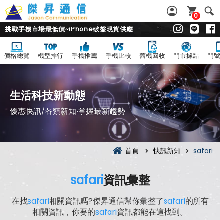
0
挑戰手機市場最低價~iPhone破盤現貨供應
價格總覽
機型排行
手機推薦
手機比較
舊機回收
門市據點
門號
生活科技新動態
優惠快訊/各類新知‧掌握最新趨勢
首頁
快訊新知
safari
safari
資訊彙整
在找
safari
相關資訊嗎?傑昇通信幫你彙整了
safari
的所有
相關資訊，你要的
safari
資訊都能在這找到。