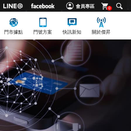
會員專區
0
門市據點
門號方案
快訊新知
關於傑昇