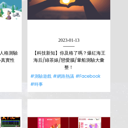
2023-01-13
型人格測驗
【科技新知】你及格了嗎？爆紅海王
心真實性
海后/綠茶婊/戀愛腦/暈船測驗大彙
整！
#測驗遊戲
#網路熱議
#Facebook
#時事