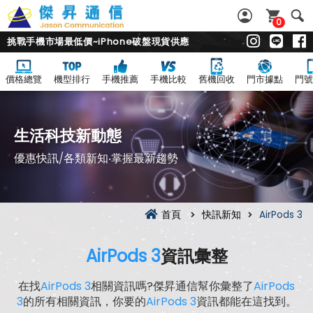
0
挑戰手機市場最低價~iPhone破盤現貨供應
價格總覽
機型排行
手機推薦
手機比較
舊機回收
門市據點
門號
生活科技新動態
優惠快訊/各類新知‧掌握最新趨勢
首頁
快訊新知
AirPods 3
AirPods 3
資訊彙整
在找
AirPods 3
相關資訊嗎?傑昇通信幫你彙整了
AirPods
3
的所有相關資訊，你要的
AirPods 3
資訊都能在這找到。