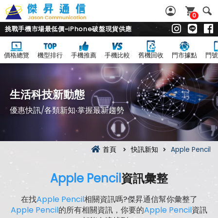
0
挑戰手機市場最低價~iPhone破盤現貨供應
價格總覽
機型排行
手機推薦
手機比較
舊機回收
門市據點
門號
生活科技新動態
優惠快訊/各類新知‧掌握最新趨勢
首頁
快訊新知
Apple Pencil
Apple Pencil
資訊彙整
在找
Apple Pencil
相關資訊嗎?傑昇通信幫你彙整了
Apple Pencil
的所有相關資訊，你要的
Apple Pencil
資訊