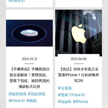
#Face ID
2024-10-11
2023-04-06
【手機專知】手機辨識功
【快訊】何時才有真正全
能全面解析！實體按鈕、
螢幕iPhone？分析師曝再
螢幕下指紋、臉部辨識的
等2年
優缺點大比拼
#全螢幕
#臉部辨識
#指紋辨識
#螢幕下Face ID
#Face ID
#解鎖
#Apple
#iPhone