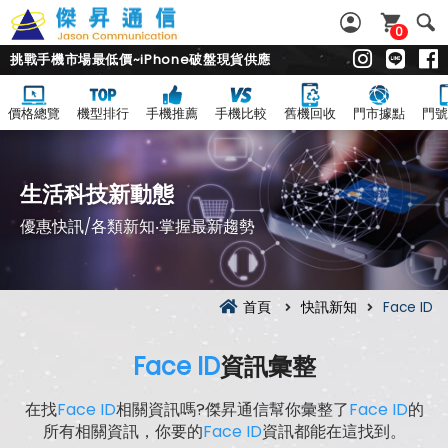
0
挑戰手機市場最低價~iPhone破盤現貨供應
價格總覽
機型排行
手機推薦
手機比較
舊機回收
門市據點
門號
生活科技新動態
優惠快訊/各類新知‧掌握最新趨勢
首頁
快訊新知
Face ID
Face ID
資訊彙整
在找
Face ID
相關資訊嗎?傑昇通信幫你彙整了
Face ID
的
所有相關資訊，你要的
Face ID
資訊都能在這找到。