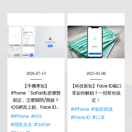
2026-07-13
2025-01-06
【手機專知】
【科技新知】Face ID戴口
iPhone「Safari私密瀏覽
罩如何解鎖？一招幫你搞
鎖定」怎麼關閉/開啟？
定！
iOS網頁上鎖、Face ID解
#iPhone
#臉部辨識
除教學！
#iPhone
#iOS
#Face ID
#口罩
#隱私安全
#Safari