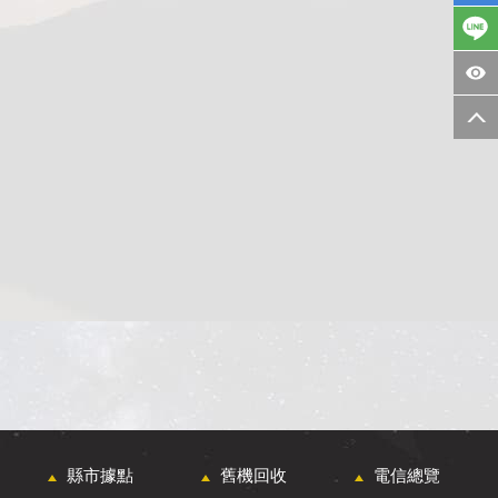
縣市據點
舊機回收
電信總覽