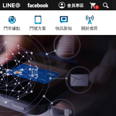
會員專區
0
門市據點
門號方案
快訊新知
關於傑昇