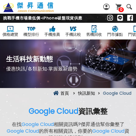
0
挑戰手機市場最低價~iPhone破盤現貨供應
價格總覽
機型排行
手機推薦
手機比較
舊機回收
門市據點
門號
生活科技新動態
優惠快訊/各類新知‧掌握最新趨勢
首頁
快訊新知
Google Cloud
Google Cloud
資訊彙整
在找
Google Cloud
相關資訊嗎?傑昇通信幫你彙整了
Google Cloud
的所有相關資訊，你要的
Google Cloud
資