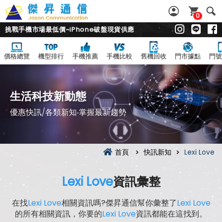
0
挑戰手機市場最低價~iPhone破盤現貨供應
價格總覽
機型排行
手機推薦
手機比較
舊機回收
門市據點
門號
生活科技新動態
優惠快訊/各類新知‧掌握最新趨勢
首頁
快訊新知
Lexi Love
Lexi Love
資訊彙整
在找
Lexi Love
相關資訊嗎?傑昇通信幫你彙整了
Lexi Love
的所有相關資訊，你要的
Lexi Love
資訊都能在這找到。