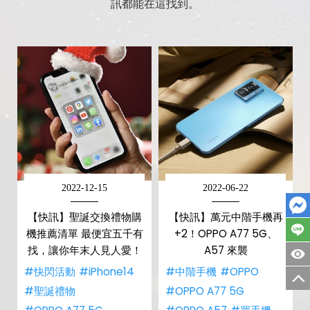
訊都能在這找到。
2022-12-15
2022-06-22
【快訊】聖誕交換禮物購
【快訊】萬元中階手機再
機推薦清單 最便宜五千有
+2！OPPO A77 5G、
找，讓你年末人見人愛！
A57 來襲
#快閃活動
#iPhone14
#中階手機
#OPPO
#聖誕禮物
#OPPO A77 5G