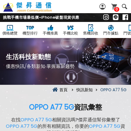
0
挑戰手機市場最低價~iPhone破盤現貨供應
價格總覽
機型排行
手機推薦
手機比較
舊機回收
門市據點
門號
生活科技新動態
優惠快訊/各類新知‧掌握最新趨勢
首頁
快訊新知
OPPO A77 5G
OPPO A77 5G
資訊彙整
在找
OPPO A77 5G
相關資訊嗎?傑昇通信幫你彙整了
OPPO A77 5G
的所有相關資訊，你要的
OPPO A77 5G
資