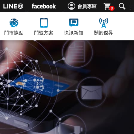
會員專區
0
門市據點
門號方案
快訊新知
關於傑昇