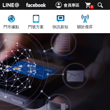
會員專區
0
門市據點
門號方案
快訊新知
關於傑昇