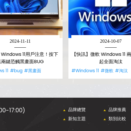
2024-11-11
2024-10-07
Windows 11用戶注意！按下
【快訊】微軟 Windows 11
這兩鍵恐觸黑畫面BUG
起全面淘汰
s 11
#bug
#黑畫面
#Windows 11
#微軟
#淘汰
0-17:00)
品牌總覽
品牌推薦
新知主題
類別比較