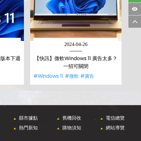
2024-04-26
 兩版本下週
【快訊】微軟Windows 11 廣告太多？
一招可關閉
#Windows 11
#微軟
#廣告
縣市據點
舊機回收
電信總覽
熱門新知
購物須知
網站導覽